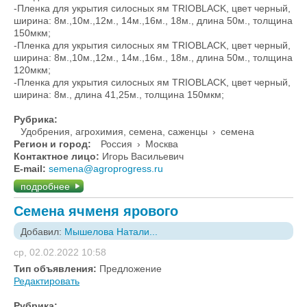
-Пленка для укрытия силосных ям TRIOBLACK, цвет черный,
ширина: 8м.,10м.,12м., 14м.,16м., 18м., длина 50м., толщина
150мкм;
-Пленка для укрытия силосных ям TRIOBLACK, цвет черный,
ширина: 8м.,10м.,12м., 14м.,16м., 18м., длина 50м., толщина
120мкм;
-Пленка для укрытия силосных ям TRIOBLACK, цвет черный,
ширина: 8м., длина 41,25м., толщина 150мкм;
Рубрика:
Удобрения, агрохимия, семена, саженцы
›
семена
Регион и город:
Россия
›
Москва
Контактное лицо:
Игорь Васильевич
E-mail:
semena@agroprogress.ru
подробнее
Семена ячменя ярового
Добавил:
Мышелова Натали...
ср, 02.02.2022 10:58
Тип объявления:
Предложение
Редактировать
Рубрика: