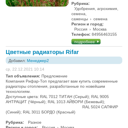
Рубрика:
Удобрения, агрохимия,
семена,
саженцы
›
семена
Регион и город:
Россия
›
Москва
Телефон:
84956463155
подробнее
Цветные радиаторы Rifar
Добавил:
Менеджер2
ср, 22.12.2021 10:14
Тип объявления:
Предложение
Компания Рифар-Топ предлагает вам купить современные
радиаторы отопления, разработанные по новейшим
технологиям.
Доступные цвета: RAL 7012 ТИТАН (Серый); RAL 9005
АНТРАЦИТ (Чёрный); RAL 1013 АЙВОРИ (Бежевый);
RAL 5024 CАПФИР
(Синий); RAL 3011 БОРДО (Красный)
Рубрика:
Разное
Регион и город:
Россия
›
Москва