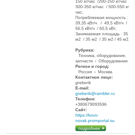
150 кг/час /200-250 кг/час /
300-350 кг/час / 500-550 кг/
час;
Потребляемая мощность :
39,35 кВт/ч / 49,5 кВт/ч /
56,5 кВт/ч / 60,5 кВт;
Занимаемая площадь : 35
м2 / 35 м2 / 35 м2 / 45 м2;
Рубрика:
Техника, оборудование,
запчасти
›
Оборудование
Регион и город:
Россия
›
Москва
Контактное лицо:
greberik
E-mail:
greberik@rambler.ru
Телефон:
+380679093596
Сайт:
https://kovo-
novak.promportal.su
подробнее