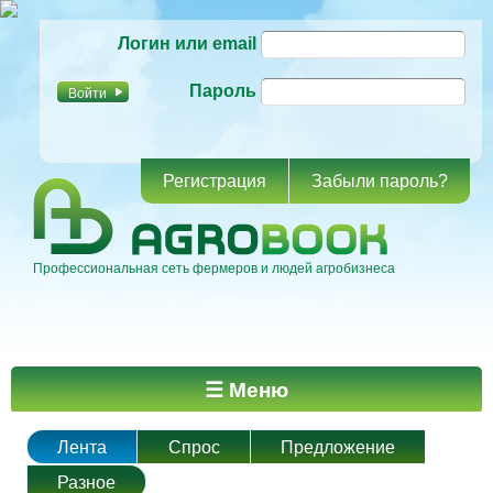
Перейти к
Логин или email
основному
содержанию
Пароль
Регистрация
Забыли пароль?
Профессиональная сеть фермеров и людей агробизнеса
Главное меню
☰ Меню
Лента
Спрос
Предложение
Разное