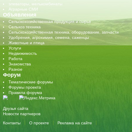
элеваторы, мелькомбинаты
Аграрные СМИ
Объявления
Сельскохозяйственная продукция и сырье
Сельхоз техника
Сельскохозяйственная техника, оборудование, запчасти
Удобрения, агрохимия, семена, саженцы
Животные и птица
Услуги
Недвижимость
Работа
Знакомства
Разное
Форум
Тематические форумы
Форумы проекта
Правила форума
Друзья сайта
Новости партнеров
Контакты
О проекте
Реклама на сайте