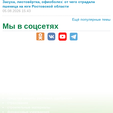
Засуха, листовёртка, офиоболез: от чего страдала
пшеница на юге Ростовской области
05.08.2026 15:43
Ещё популярные темы
Мы в соцсетях
АПК-Каталог
АПК-органы управления
ветеринарные препараты, ветеринарные учреждения
ГСМ, биотопливо
корма, добавки для животных
оборудование для АПК, промышленное, весовое
обучение
сельхозпроизводители / сельхозпредприятия
сельхозтехника, запчасти
семена, посадочные материалы
средства защиты растений, удобрения
страхование
строительные материалы
финансовые учреждения