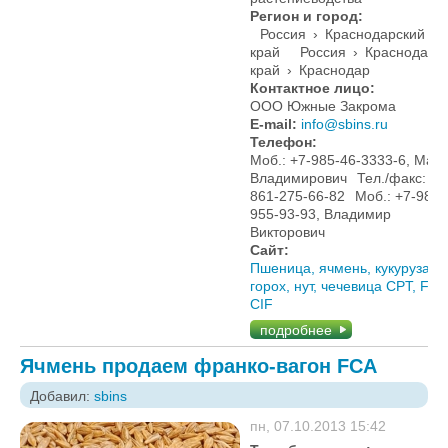
Регион и город:
Россия
›
Краснодарский
край
Россия
›
Краснодарс
край
›
Краснодар
Контактное лицо:
ООО Южные Закрома
E-mail:
info@sbins.ru
Телефон:
Моб.: +7-985-46-3333-6, Мак
Владимирович
Тел./факс: +7
861-275-66-82
Моб.: +7-988-
955-93-93, Владимир
Викторович
Сайт:
Пшеница, ячмень, кукуруза,
горох, нут, чечевица CPT, FOB
CIF
подробнее
Ячмень продаем франко-вагон FCA
Добавил:
sbins
пн, 07.10.2013 15:42