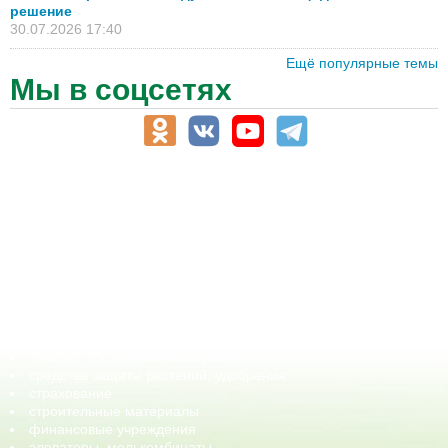
решение
30.07.2026 17:40
Ещё популярные темы
Мы в соцсетях
АПК-Каталог
АПК-органы управления
ветеринарные препараты, ветеринарные учреждения
ГСМ, биотопливо
корма, добавки для животных
оборудование для АПК, промышленное, весовое
обучение
сельхозпроизводители / сельхозпредприятия
сельхозтехника, запчасти
семена, посадочные материалы
средства защиты растений, удобрения
страхование
строительные материалы
финансовые учреждения
элеваторы, мелькомбинаты