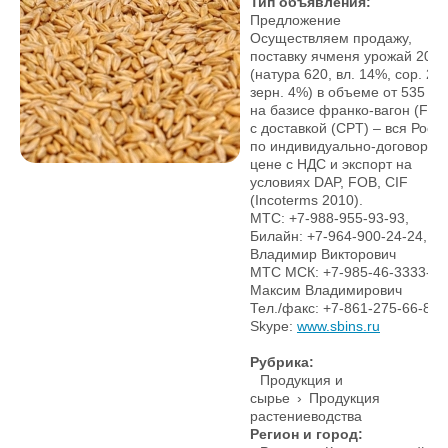
Тип объявления:
Предложение
Осуществляем продажу,
поставку ячменя урожай 2013
(натура 620, вл. 14%, сор. 2%
зерн. 4%) в объеме от 535 то
на базисе франко-вагон (FCA
с доставкой (CPT) – вся Росс
по индивидуально-договорно
цене с НДС и экспорт на
условиях DAP, FOB, СIF
(Incoterms 2010).
МТС: +7-988-955-93-93,
Билайн: +7-964-900-24-24,
Владимир Викторович
МТС МСК: +7-985-46-3333-6,
Максим Владимирович
Тел./факс: +7-861-275-66-82
Skype:
www.sbins.ru
Рубрика:
Продукция и
сырье
›
Продукция
растениеводства
Регион и город: