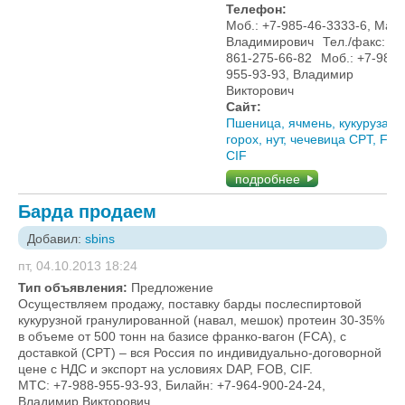
Телефон:
Моб.: +7-985-46-3333-6, Мак
Владимирович
Тел./факс: +7
861-275-66-82
Моб.: +7-988-
955-93-93, Владимир
Викторович
Сайт:
Пшеница, ячмень, кукуруза,
горох, нут, чечевица CPT, FOB
CIF
подробнее
Барда продаем
Добавил:
sbins
пт, 04.10.2013 18:24
Тип объявления:
Предложение
Осуществляем продажу, поставку барды послеспиртовой
кукурузной гранулированной (навал, мешок) протеин 30-35%
в объеме от 500 тонн на базисе франко-вагон (FCA), с
доставкой (CPT) – вся Россия по индивидуально-договорной
цене с НДС и экспорт на условиях DAP, FOB, СIF.
МТС: +7-988-955-93-93, Билайн: +7-964-900-24-24,
Владимир Викторович