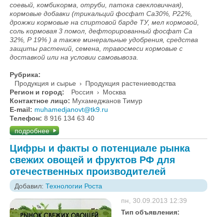
соевый, комбикорма, отруби, патока свекловичная),
кормовые добавки (трикальций фосфат Са30%, Р22%,
дрожжи кормовые на спиртовой барде ТУ, мел кормовой,
соль кормовая 3 помол, дефторированный фосфат Са
32%, Р 19% ) а также минеральные удобрения, средства
защиты растений, семена, травосмеси кормовые с
доставкой или на условии самовывоза.
Рубрика:
Продукция и сырье
›
Продукция растениеводства
Регион и город:
Россия
›
Москва
Контактное лицо:
Мухамеджанов Тимур
E-mail:
muhamedjanovt@tk9.ru
Телефон:
8 916 134 63 40
подробнее
Цифры и факты о потенциале рынка
свежих овощей и фруктов РФ для
отечественных производителей
Добавил:
Технологии Роста
пн, 30.09.2013 12:39
Тип объявления: