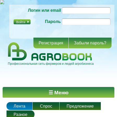
Перейти к
Логин или email
основному
содержанию
Пароль
Регистрация
Забыли пароль?
Профессиональная сеть фермеров и людей агробизнеса
Главное меню
☰ Меню
Лента
Спрос
Предложение
Разное