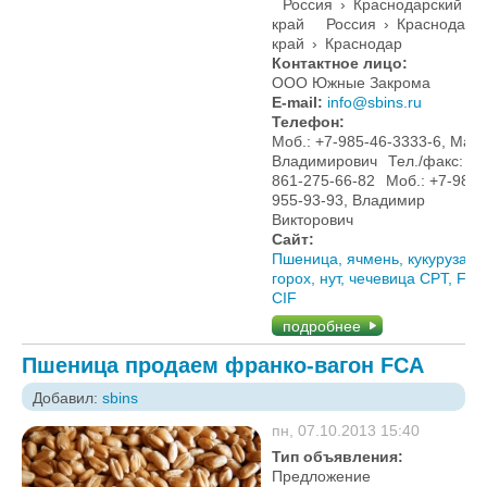
Россия
›
Краснодарский
край
Россия
›
Краснодарс
край
›
Краснодар
Контактное лицо:
ООО Южные Закрома
E-mail:
info@sbins.ru
Телефон:
Моб.: +7-985-46-3333-6, Мак
Владимирович
Тел./факс: +7
861-275-66-82
Моб.: +7-988-
955-93-93, Владимир
Викторович
Сайт:
Пшеница, ячмень, кукуруза,
горох, нут, чечевица CPT, FOB
CIF
подробнее
Пшеница продаем франко-вагон FCA
Добавил:
sbins
пн, 07.10.2013 15:40
Тип объявления:
Предложение