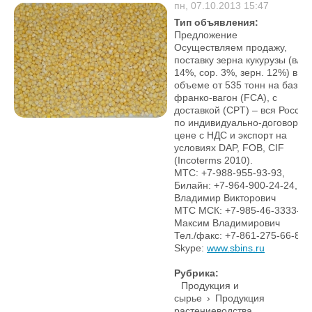
пн, 07.10.2013 15:47
Тип объявления:
Предложение
Осуществляем продажу,
поставку зерна кукурузы (вл.
14%, сор. 3%, зерн. 12%) в
объеме от 535 тонн на базис
франко-вагон (FCA), с
доставкой (CPT) – вся Россия
по индивидуально-договорно
цене с НДС и экспорт на
условиях DAP, FOB, СIF
(Incoterms 2010).
МТС: +7-988-955-93-93,
Билайн: +7-964-900-24-24,
Владимир Викторович
МТС МСК: +7-985-46-3333-6,
Максим Владимирович
Тел./факс: +7-861-275-66-82
Skype:
www.sbins.ru
Рубрика:
Продукция и
сырье
›
Продукция
растениеводства