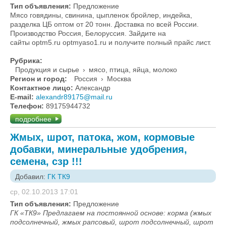
Тип объявления:
Предложение
Мясо говядины, свинина, цыпленок бройлер, индейка,
разделка ЦБ оптом от 20 тонн. Доставка по всей России.
Производство Россия, Белоруссия. Зайдите на
сайты optm5.ru optmyaso1.ru и получите полный прайс лист.
Рубрика:
Продукция и сырье
›
мясо, птица, яйца, молоко
Регион и город:
Россия
›
Москва
Контактное лицо:
Александр
E-mail:
alexandr89175@mail.ru
Телефон:
89175944732
подробнее
Жмых, шрот, патока, жом, кормовые
добавки, минеральные удобрения,
семена, сзр !!!
Добавил:
ГК ТК9
ср, 02.10.2013 17:01
Тип объявления:
Предложение
ГК «ТК9» Предлагаем на постоянной основе: корма (жмых
подсолнечный, жмых рапсовый, шрот подсолнечный, шрот