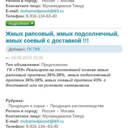
Регион и город:
Россия
›
Москва
Контактное лицо:
Мухамеджанов Тимур
E-mail:
muhamedjanovt@tk9.ru
Телефон:
8-916-134-63-40
подробнее
Жмых рапсовый, жмых подсолнечный,
жмых соевый с доставкой !!!
Добавил:
ГК ТК9
вт, 24.09.2013 15:35
Тип объявления:
Предложение
ГК «ТК9» Реализует на постоянной основе жмых
рапсовый протеин 36%-38%, жмых подсолнечный
протеин 36%-38%, жмых соевый протеин 43% с
доставкой или на условиях самовывоза
.
Рубрика:
Продукция и сырье
›
Продукция растениеводства
Регион и город:
Россия
›
Москва
Контактное лицо:
Мухамеджанов Тимур
E-mail:
muhamedjanovt@tk9.ru
Телефон:
8-916-134--63-40