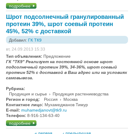
подробнее
Шрот подсолнечный гранулированный
протеин 39%, шрот соевый протеин
45%, 52% с доставкой
Добавил:
ГК ТК9
вт, 24.09.2013 15:33
Тип объявления:
Предложение
ГК "ТК9" Реализует на постоянной основе шрот
подсолнечный протеин 39%, 34-36%, шрот соевый
протеин 52% с доставкой в Ваш адрес или на условиях
самовывоза.
Рубрика:
Продукция и сырье
›
Продукция растениеводства
Регион и город:
Россия
›
Москва
Контактное лицо:
Мухамеджанов Тимур
E-mail:
muhamedjanovt@tk9.ru
Телефон:
8-916-134-63-40
подробнее
« первая
‹ предыдущая
…