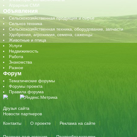
Аграрные СМИ
Объявления
Сельскохозяйственная продукция и сырье
Сельхоз техника
Сельскохозяйственная техника, оборудование, запчасти
Удобрения, агрохимия, семена, саженцы
Животные и птица
Услуги
Недвижимость
Работа
Знакомства
Разное
Форум
Тематические форумы
Форумы проекта
Правила форума
Друзья сайта
Новости партнеров
Контакты
О проекте
Реклама на сайте
Правила пользования
Правообладателям