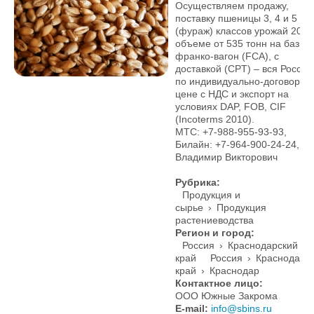
Осуществляем продажу,
поставку пшеницы 3, 4 и 5
(фураж) классов урожай 2013
объеме от 535 тонн на базис
франко-вагон (FCA), с
доставкой (CPT) – вся Россия
по индивидуально-договорно
цене с НДС и экспорт на
условиях DAP, FOB, СIF
(Incoterms 2010).
МТС: +7-988-955-93-93,
Билайн: +7-964-900-24-24,
Владимир Викторович
Рубрика:
Продукция и
сырье
›
Продукция
растениеводства
Регион и город:
Россия
›
Краснодарский
край
Россия
›
Краснодарс
край
›
Краснодар
Контактное лицо:
ООО Южные Закрома
E-mail:
info@sbins.ru