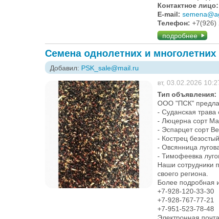
Контактное лицо
E-mail:
semena@ag
Телефон:
+7(926)
подробнее
Семена однолетних и многолетних
Добавил:
PSK_sale@mail.ru
вт, 03.02.2026 10:2
Тип объявления:
ООО "ПСК" предла
- Суданская трава
- Люцерна сорт М
- Эспарцет сорт В
- Кострец безосты
- Овсянница лугов
- Тимофеевка луго
Наши сотрудники 
своего региона.
Более подробная 
+7-928-120-33-30
+7-928-767-77-21
+7-951-523-78-48
Электронная почт