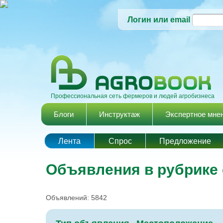
Логин или email
Профессиональная сеть фермеров и людей агробизнеса
Главное меню
Блоги
Инструктаж
Экспертное мне
Лента
Спрос
Предложение
Объявления в рубрике
Объявлений: 5842