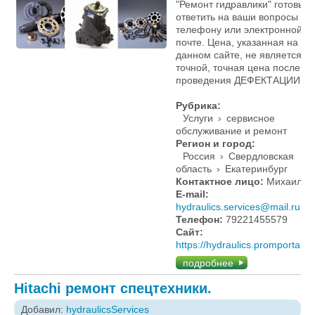
"Ремонт гидравлики" готовы
ответить на ваши вопросы по
телефону или электронной
почте. Цена, указанная на
данном сайте, не является
точной, точная цена после
проведения ДЕФЕКТАЦИИ.
Рубрика:
Услуги
›
сервисное
обслуживание и ремонт
Регион и город:
Россия
›
Свердловская
область
›
Екатеринбург
Контактное лицо:
Михаил
E-mail:
hydraulics.services@mail.ru
Телефон:
79221455579
Сайт:
https://hydraulics.promportal.s
подробнее
Hitachi ремонт спецтехники.
Добавил:
hydraulicsServices