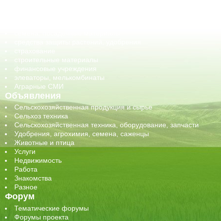
обучение
сельхозпроизводители / сельхозпредприятия
сельхозтехника, запчасти
семена, посадочные материалы
средства защиты растений, удобрения
страхование
строительные материалы
финансовые учреждения
элеваторы, мелькомбинаты
Аграрные СМИ
Объявления
Сельскохозяйственная продукция и сырье
Сельхоз техника
Сельскохозяйственная техника, оборудование, запчасти
Удобрения, агрохимия, семена, саженцы
Животные и птица
Услуги
Недвижимость
Работа
Знакомства
Разное
Форум
Тематические форумы
Форумы проекта