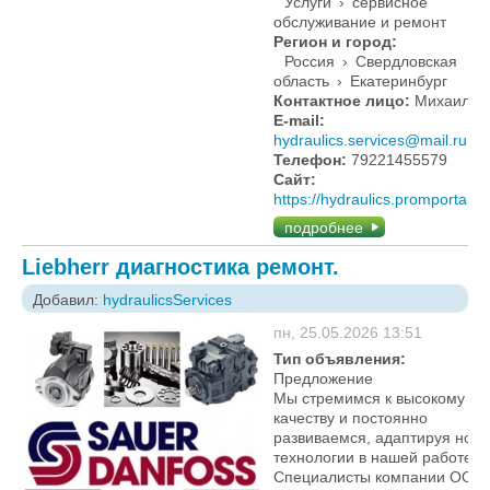
Услуги
›
сервисное
обслуживание и ремонт
Регион и город:
Россия
›
Свердловская
область
›
Екатеринбург
Контактное лицо:
Михаил
E-mail:
hydraulics.services@mail.ru
Телефон:
79221455579
Сайт:
https://hydraulics.promportal.s
подробнее
Liebherr диагностика ремонт.
Добавил:
hydraulicsServices
пн, 25.05.2026 13:51
Тип объявления:
Предложение
Мы стремимся к высокому
качеству и постоянно
развиваемся, адаптируя нов
технологии в нашей работе.
Специалисты компании ООО