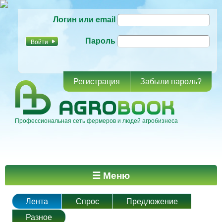
Перейти к
Логин или email
основному
содержанию
Пароль
Регистрация
Забыли пароль?
Профессиональная сеть фермеров и людей агробизнеса
Главное меню
☰ Меню
Лента
Спрос
Предложение
Разное