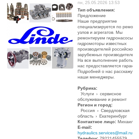
пн, 25.05.2026 13:53
Тип объявления:
Предложение
Наше предприятие
специализируется по ремонт
узлов и агрегатов. Мы
ремонтируем гидронасосы
гидромоторы известных
производителей российского 
зарубежных производителей.
На все выполнение работы у
нас предоставляется гаранти
Подробней о нас расскажут
наши менеджеры.
Рубрика:
Услуги
›
сервисное
обслуживание и ремонт
Регион и город:
Россия
›
Свердловская
область
›
Екатеринбург
Контактное лицо:
Михаил
E-mail:
hydraulics.services@mail.ru
Телефон:
79221455579