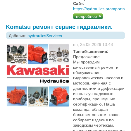
Сайт:
https://hydraulics.promportal.s
подробнее
Komatsu ремонт сервис гидравлики.
Добавил:
hydraulicsServices
пн, 25.05.2026 13:48
Тип объявления:
Предложение
Мы проводим
качественный ремонт и
обслуживание
гидравлических насосов и
моторов, начиная с
диагностики и дефектации,
используя надежные
приборы, прошедшие
сертификацию. Наша
команда, обладая
большим опытом, точно
собирает изделия по
заводским чертежам,
уделяя внимание каждому