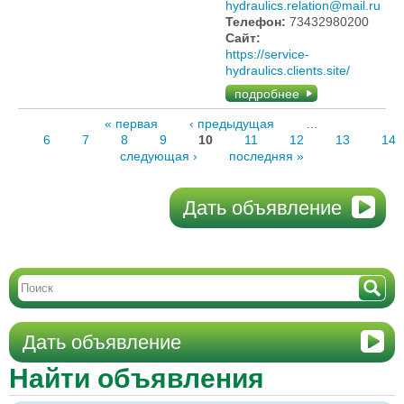
hydraulics.relation@mail.ru
Телефон:
73432980200
Сайт:
https://service-
hydraulics.clients.site/
подробнее
« первая
‹ предыдущая
…
6
7
8
9
10
11
12
13
14
следующая ›
последняя »
Дать объявление
Дать объявление
Найти объявления