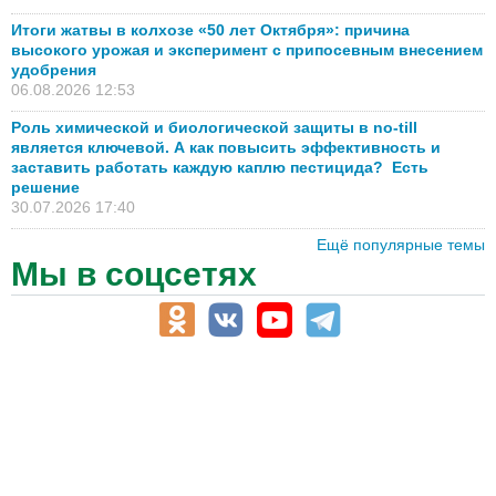
Итоги жатвы в колхозе «50 лет Октября»: причина
высокого урожая и эксперимент с припосевным внесением
удобрения
06.08.2026 12:53
Роль химической и биологической защиты в no-till
является ключевой. А как повысить эффективность и
заставить работать каждую каплю пестицида? Есть
решение
30.07.2026 17:40
Ещё популярные темы
Мы в соцсетях
АПК-Каталог
АПК-органы управления
ветеринарные препараты, ветеринарные учреждения
ГСМ, биотопливо
корма, добавки для животных
оборудование для АПК, промышленное, весовое