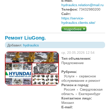
E-mail:
hydraulics.relation@mail.ru
Телефон:
73432980200
Сайт:
https://service-
hydraulics.clients.site/
подробнее
Ремонт LiuGong.
Добавил:
hydraulics
ср, 20.05.2026 12:54
Тип объявления:
Предложение
Рубрика:
Услуги
›
сервисное
обслуживание и ремонт
Регион и город:
Россия
›
Свердловская
область
›
Екатеринбург
Контактное лицо:
Михаил
E-mail: