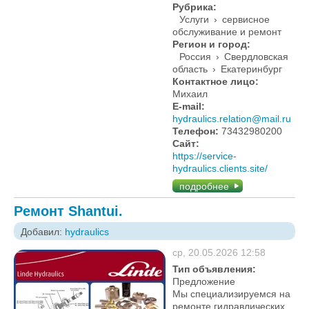
Рубрика:
Услуги
›
сервисное
обслуживание и ремонт
Регион и город:
Россия
›
Свердловская
область
›
Екатеринбург
Контактное лицо:
Михаил
E-mail:
hydraulics.relation@mail.ru
Телефон:
73432980200
Сайт:
https://service-
hydraulics.clients.site/
подробнее
Ремонт Shantui.
Добавил:
hydraulics
ср, 20.05.2026 12:58
Тип объявления:
Предложение
Мы специализируемся на
ремонте гидравлических