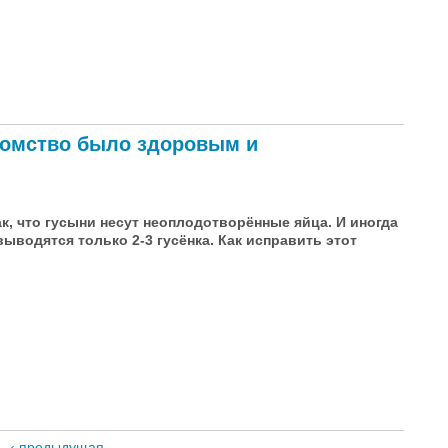
жимолость
отомство было здоровым и
к, что гусыни несут неоплодотворённые яйца. И иногда
выводятся только 2-3 гусёнка. Как исправить этот
тво было здоровым и многочисленным
‹ предыдущая
…