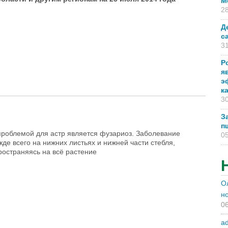
М
28
Д
с
31
Р
я
э
 на 25 июля 2014 г.
к
30
З
п
роблемой для астр является фузариоз. Заболевание
05
де всего на нижних листьях и нижней части стебля,
ространяясь на всё растение
О
н
06
a