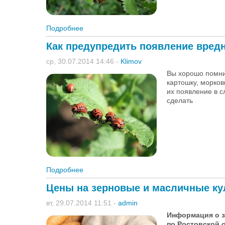
Подробнее
о Как восстановить ягодные кусты
Как предупредить появление вред
ср, 30.07.2014 14:46
-
Klimov
Вы хорошо помни
картошку, морков
их появление в с
сделать
Подробнее
о Как предупредить появление вредных н
Цены на зерновые и масличные кул
вт, 29.07.2014 11:51
-
admin
Информация о з
по Ростовской о