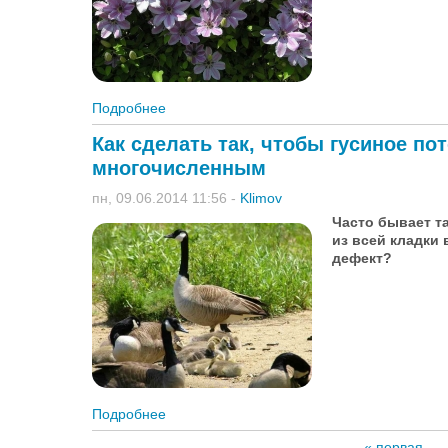
Подробнее
о Когда черенковать клематисы и стричь 
Как сделать так, чтобы гусиное п
многочисленным
пн, 09.06.2014 11:56
-
Klimov
Часто бывает та
из всей кладки 
дефект?
Подробнее
о Как сделать так, чтобы гусиное потомс
« первая