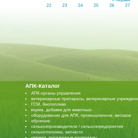
22
23
24
25
26
27
АПК-Каталог
АПК-органы управления
ветеринарные препараты, ветеринарные учрежден
ГСМ, биотопливо
корма, добавки для животных
оборудование для АПК, промышленное, весовое
обучение
сельхозпроизводители / сельхозпредприятия
сельхозтехника, запчасти
семена, посадочные материалы