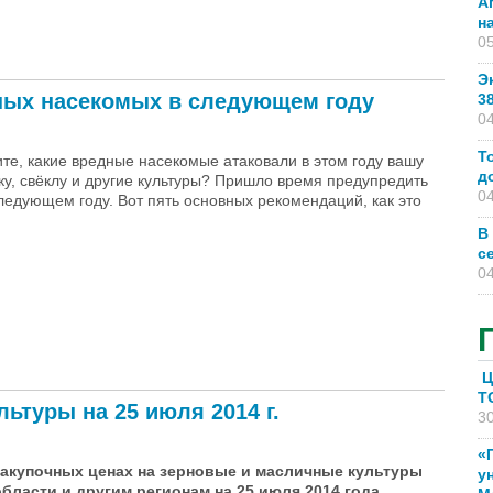
А
н
05
Э
ных насекомых в следующем году
3
04
Т
те, какие вредные насекомые атаковали в этом году вашу
д
ку, свёклу и другие культуры? Пришло время предупредить
04
ледующем году. Вот пять основных рекомендаций, как это
В
с
04
асекомых в следующем году
Ц
T
ьтуры на 25 июля 2014 г.
30
«
акупочных ценах на зерновые и масличные культуры
у
бласти и другим регионам на 25 июля 2014 года