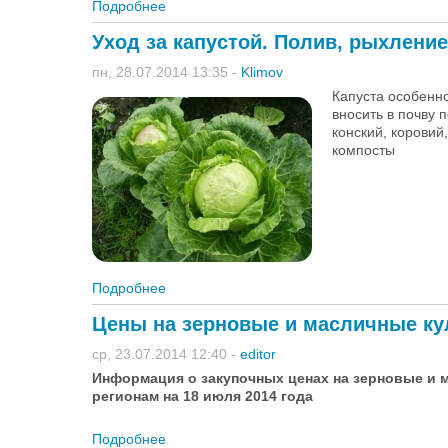
Подробнее
о Как защитить астру от фузариоза
Уход за капустой. Полив, рыхление
пн, 28.07.2014 13:35
-
Klimov
Капуста особенно
вносить в почву 
конский, коровий
компосты
Подробнее
о Уход за капустой. Полив, рыхление, защ
Цены на зерновые и масличные кул
ср, 23.07.2014 12:40
-
editor
Информация о закупочных ценах на зерновые и 
регионам на 18 июля 2014 года
Подробнее
о Цены на зерновые и масличные культуры