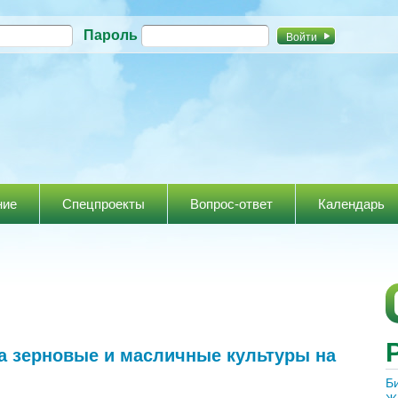
Перейти к
Пароль
основному
содержанию
ние
Спецпроекты
Вопрос-ответ
Календарь
а зерновые и масличные культуры на
Б