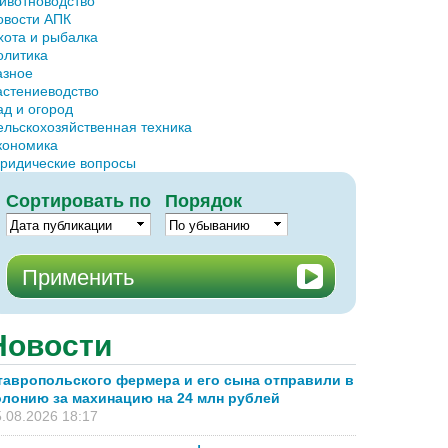
ивотноводство
овости АПК
хота и рыбалка
олитика
азное
астениеводство
ад и огород
ельскохозяйственная техника
кономика
ридические вопросы
Сортировать по
Порядок
Новости
тавропольского фермера и его сына отправили в
олонию за махинацию на 24 млн рублей
.08.2026 18:17