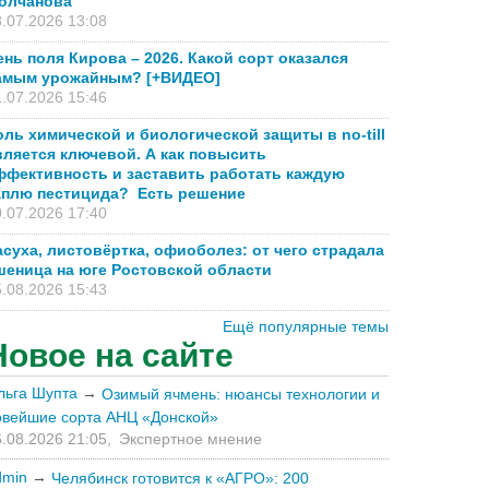
олчанова
.07.2026 13:08
ень поля Кирова – 2026. Какой сорт оказался
амым урожайным? [+ВИДЕО]
.07.2026 15:46
оль химической и биологической защиты в no-till
вляется ключевой. А как повысить
ффективность и заставить работать каждую
аплю пестицида? Есть решение
.07.2026 17:40
асуха, листовёртка, офиоболез: от чего страдала
шеница на юге Ростовской области
.08.2026 15:43
Ещё популярные темы
Новое на сайте
льга Шупта
→
Озимый ячмень: нюансы технологии и
овейшие сорта АНЦ «Донской»
.08.2026 21:05,
Экспертное мнение
dmin
→
Челябинск готовится к «АГРО»: 200