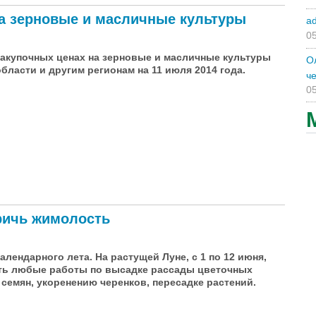
а зерновые и масличные культуры
a
05
акупочных ценах на зерновые и масличные культуры
О
бласти и другим регионам на 11 июля 2014 года.
ч
05
новые и масличные культуры
тричь жимолость
алендарного лета. На растущей Луне, с 1 по 12 июня,
ть любые работы по высадке рассады цветочных
 семян, укоренению черенков, пересадке растений.