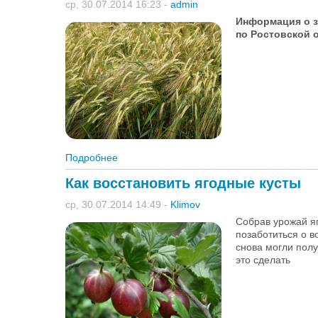
ср, 30.07.2014 16:23
-
admin
Информация о з
по Ростовской о
Подробнее
о Информация о закупочных ценах на зер
Как восстановить ягодные кусты
ср, 30.07.2014 14:49
-
Klimov
Собрав урожай яг
позаботиться о в
снова могли полу
это сделать