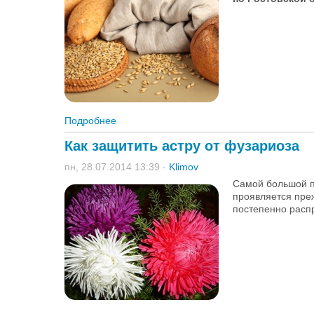
Подробнее
о Цены на зерновые и масличные культуры
Как защитить астру от фузариоза
пн, 28.07.2014 13:39
-
Klimov
Самой большой п
проявляется преж
постепенно расп