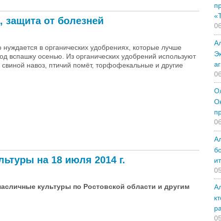
п
«
, защита от болезней
06
А
 нуждается в органических удобрениях, которые лучше
Э
под вспашку осенью. Из органических удобрений используют
а
, свиной навоз, птичий помёт, торфофекальные и другие
06
О
О
п
06
А
ита от болезней
б
ьтуры на 18 июля 2014 г.
и
05
масличные культуры по Ростовской области и другим
А
к
р
 на 18 июля 2014 г.
05