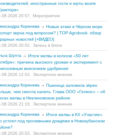
роизводителей, иностранные гости и юрты возле
Трактора»
.08.2026 20:57,
Мероприятие
лександра Коренева
→
Новые атаки в Чёрном море.
кспорт зерна под вопросом? | TOP Agrobook: обзор
грарных новостей [+ВИДЕО]
.08.2026 20:02,
Запись в блоге
льга Шупта
→
Итоги жатвы в колхозе «50 лет
ктября»: причина высокого урожая и эксперимент с
рипосевным внесением удобрения
.08.2026 12:53,
Экспертное мнение
лександра Коренева
→
Пшеница заложила зёрен
ольше, чем смогла налить. Глава ООО «Гелиос» – об
тогах жатвы в Неклиновском районе
.08.2026 21:19,
Экспертное мнение
лександра Коренева
→
Итоги жатвы в КХ «Участие»:
то устоял под проливными дождями в Новокубанском
айоне?
.08.2026 20:53,
Экспертное мнение