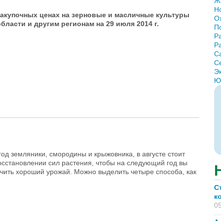
Ж
Н
акупочных ценах на зерновые и масличные культуры
О
бласти и другим регионам на 29 июля 2014 г.
П
Р
Р
С
С
Э
Ю
новые и масличные культуры на 29 июля
од земляники, смородины и крыжовника, в августе стоит
осстановлении сил растения, чтобы на следующий год вы
чить хороший урожай. Можно выделить четыре способа, как
С
к
05