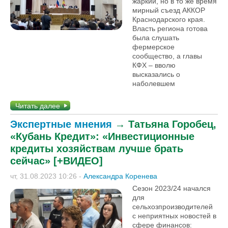
жаркий, но в то же время
мирный съезд АККОР
Краснодарского края.
Власть региона готова
была слушать
фермерское
сообщество, а главы
КФХ – вволю
высказались о
наболевшем
Читать далее
Экспертные мнения
→
Татьяна Горобец,
«Кубань Кредит»: «Инвестиционные
кредиты хозяйствам лучше брать
сейчас» [+ВИДЕО]
чт, 31.08.2023 10:26
-
Александра Коренева
Сезон 2023/24 начался
для
сельхозпроизводителей
с неприятных новостей в
сфере финансов: