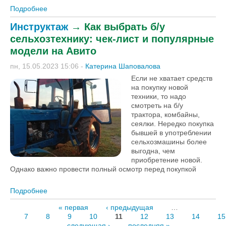
Подробнее
о Локализовать локализованное. Почему
российские селекционеры не рады новым
Инструктаж
→
Как выбрать б/у
правилам производства семян [+ВИДЕО]
сельхозтехнику: чек-лист и популярные
модели на Авито
пн, 15.05.2023 15:06
-
Катерина Шаповалова
Если не хватает средств
на покупку новой
техники, то надо
смотреть на б/у
трактора, комбайны,
сеялки. Нередко покупка
бывшей в употреблении
сельхозмашины более
выгодна, чем
приобретение новой.
Однако важно провести полный осмотр перед покупкой
Подробнее
о Как выбрать б/у сельхозтехнику: чек-лист и
популярные модели на Авито
« первая
‹ предыдущая
…
7
8
9
10
11
12
13
14
15
следующая ›
последняя »