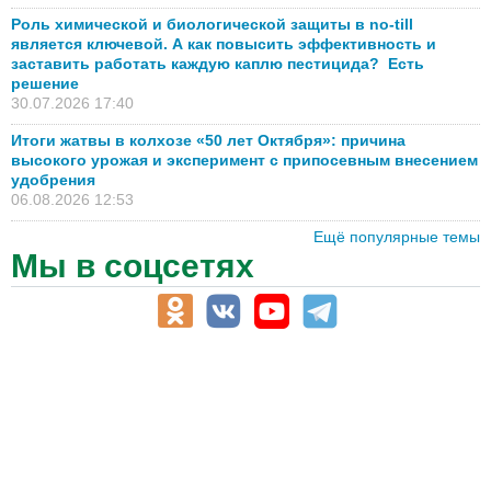
Роль химической и биологической защиты в no-till
является ключевой. А как повысить эффективность и
заставить работать каждую каплю пестицида? Есть
решение
30.07.2026 17:40
Итоги жатвы в колхозе «50 лет Октября»: причина
высокого урожая и эксперимент с припосевным внесением
удобрения
06.08.2026 12:53
Ещё популярные темы
Мы в соцсетях
АПК-Каталог
АПК-органы управления
ветеринарные препараты, ветеринарные учреждения
ГСМ, биотопливо
корма, добавки для животных
оборудование для АПК, промышленное, весовое