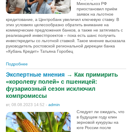
Минсельхоз РФ
приостановил приём
заявок на льготное
кредитование, а Центробанк увеличил ключевую ставку. В
этих условиях целесообразно обратить внимание на
коммерческие предложения банков, а также не затягивать с
реализацией инвестпроектов – пока есть шанс получить
инвесткредиты со льготной ставкой. Такое мнение высказала
руководитель ростовской региональной дирекции банка
«Кубань Кредит» Татьяна Горобец
Подробнее
о Татьяна Горобец, «Кубань Кредит»:
«Инвестиционные кредиты хозяйствам лучше брать
Экспертные мнения
→
Как примирить
сейчас» [+ВИДЕО]
«королеву полей» с пшеницей:
фузариозный сезон исключил
компромиссы
вт, 08.08.2023 14:52
-
admin
Следует ли ожидать, что
в будущем году клин
зерновой кукурузы на
юге России после