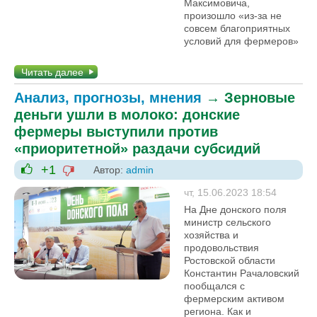
Максимовича,
произошло «из-за не
совсем благоприятных
условий для фермеров»
Читать далее
Анализ, прогнозы, мнения
→
Зерновые
деньги ушли в молоко: донские
фермеры выступили против
«приоритетной» раздачи субсидий
+1
Автор:
admin
-1
+1
чт, 15.06.2023 18:54
На Дне донского поля
министр сельского
хозяйства и
продовольствия
Ростовской области
Константин Рачаловский
пообщался с
фермерским активом
региона. Как и