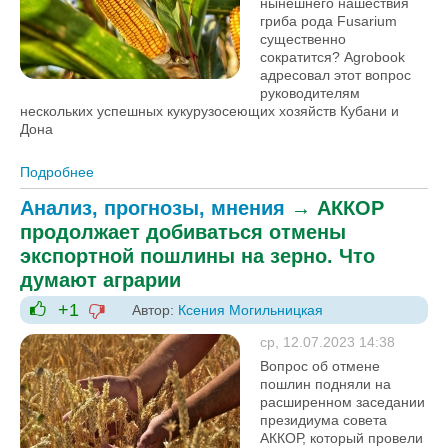
нынешнего нашествия
гриба рода Fusarium
существенно
сократится? Agrobook
адресовал этот вопрос
руководителям
нескольких успешных кукурузосеющих хозяйств Кубани и
Дона
Подробнее
о Как примирить «королеву полей» с пшеницей:
фузариозный сезон исключил компромиссы
Анализ, прогнозы, мнения
→
АККОР
продолжает добиваться отмены
экспортной пошлины на зерно. Что
думают аграрии
+1
Автор:
Ксения Могильницкая
-1
+1
ср, 12.07.2023 14:38
Вопрос об отмене
пошлин подняли на
расширенном заседании
президиума совета
АККОР, который провели