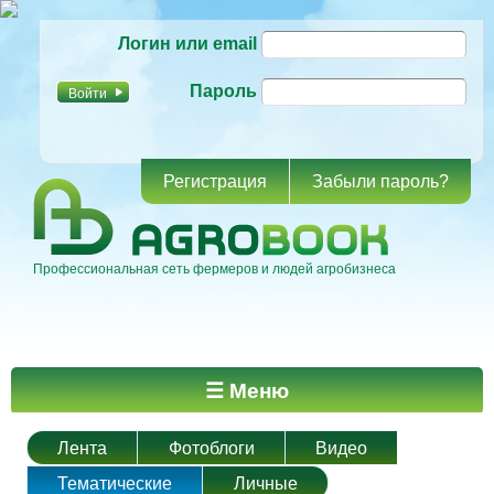
Перейти к
Логин или email
основному
содержанию
Пароль
Регистрация
Забыли пароль?
Профессиональная сеть фермеров и людей агробизнеса
Главное меню
☰ Меню
Лента
Фотоблоги
Видео
Тематические
Личные