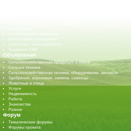
обучение
сельхозпроизводители / сельхозпредприятия
сельхозтехника, запчасти
семена, посадочные материалы
средства защиты растений, удобрения
страхование
строительные материалы
финансовые учреждения
элеваторы, мелькомбинаты
Аграрные СМИ
Объявления
Сельскохозяйственная продукция и сырье
Сельхоз техника
Сельскохозяйственная техника, оборудование, запчасти
Удобрения, агрохимия, семена, саженцы
Животные и птица
Услуги
Недвижимость
Работа
Знакомства
Разное
Форум
Тематические форумы
Форумы проекта