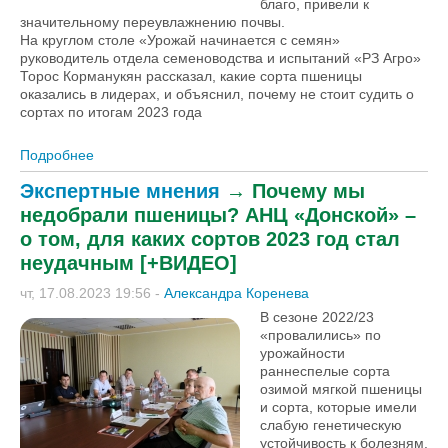
благо, привели к
значительному переувлажнению почвы.
На круглом столе «Урожай начинается с семян»
руководитель отдела семеноводства и испытаний «РЗ Агро»
Торос Корманукян рассказал, какие сорта пшеницы
оказались в лидерах, и объяснил, почему не стоит судить о
сортах по итогам 2023 года
Подробнее
о Почему мы недобрали пшеницы? «РЗ Агро» – об
урожайности сортов краснодарской селекции в
Экспертные мнения
→
Почему мы
сезоне 2022/23 [+ВИДЕО]
недобрали пшеницы? АНЦ «Донской» –
о том, для каких сортов 2023 год стал
неудачным [+ВИДЕО]
чт, 17.08.2023 19:56
-
Александра Коренева
В сезоне 2022/23
«провалились» по
урожайности
раннеспелые сорта
озимой мягкой пшеницы
и сорта, которые имели
слабую генетическую
устойчивость к болезням.