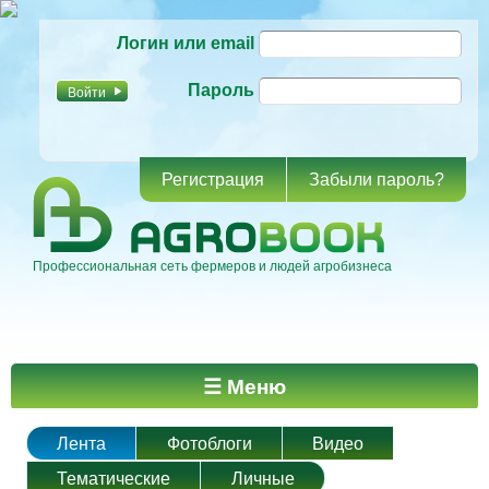
Перейти к
Логин или email
основному
содержанию
Пароль
Регистрация
Забыли пароль?
Профессиональная сеть фермеров и людей агробизнеса
Главное меню
☰ Меню
Лента
Фотоблоги
Видео
Тематические
Личные