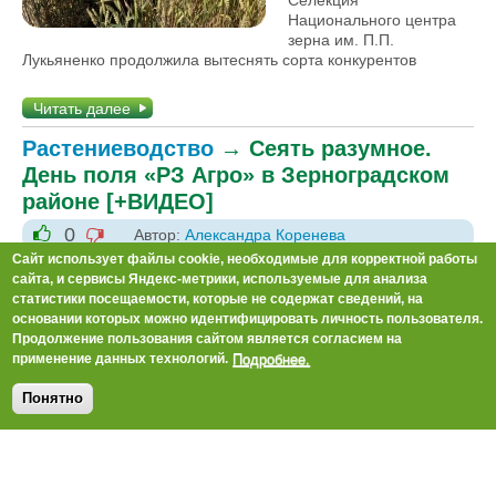
Селекция
Национального центра
зерна им. П.П.
Лукьяненко продолжила вытеснять сорта конкурентов
Читать далее
Растениеводство
→
Сеять разумное.
День поля «РЗ Агро» в Зерноградском
районе [+ВИДЕО]
0
Автор:
Александра Коренева
-1
+1
Сайт использует файлы cookie, необходимые для корректной работы
чт, 18.08.2022 12:41
сайта, и сервисы Яндекс-метрики, используемые для анализа
Дни поля, которые
статистики посещаемости, которые не содержат сведений, на
организует Группа
основании которых можно идентифицировать личность пользователя.
Компаний «РЗ Агро» в
Продолжение пользования сайтом является согласием на
Подробнее.
своих хозяйствах, всё-
применение данных технологий.
таки сильно отличаются
от других подобных
Понятно
мероприятий. Во-
первых, она
придерживается
принципа, что показывать надо как можно больше сортов,