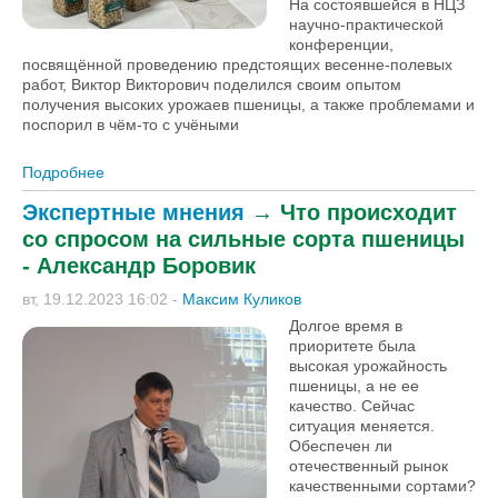
На состоявшейся в НЦЗ
научно-практической
конференции,
посвящённой проведению предстоящих весенне-полевых
работ, Виктор Викторович поделился своим опытом
получения высоких урожаев пшеницы, а также проблемами и
поспорил в чём-то с учёными
Подробнее
о Ретарданты весной нарастят стеблестой: опыт
подкормки озимой пшеницы семеновода из
Экспертные мнения
→
Что происходит
Ростовской области [+ВИДЕО]
со спросом на сильные сорта пшеницы
- Александр Боровик
вт, 19.12.2023 16:02
-
Максим Куликов
Долгое время в
приоритете была
высокая урожайность
пшеницы, а не ее
качество. Сейчас
ситуация меняется.
Обеспечен ли
отечественный рынок
качественными сортами?