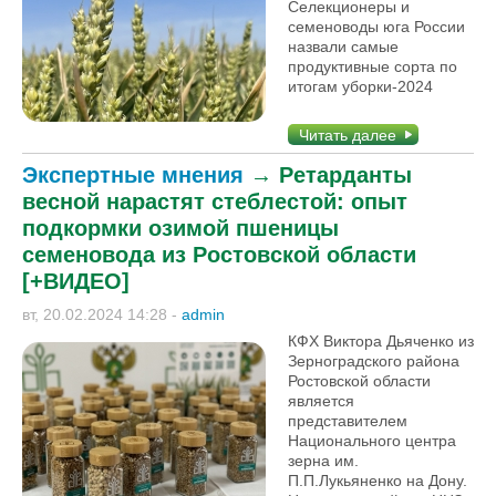
Селекционеры и
семеноводы юга России
назвали самые
продуктивные сорта по
итогам уборки-2024
Читать далее
Экспертные мнения
→
Ретарданты
весной нарастят стеблестой: опыт
подкормки озимой пшеницы
семеновода из Ростовской области
[+ВИДЕО]
вт, 20.02.2024 14:28
-
admin
КФХ Виктора Дьяченко из
Зерноградского района
Ростовской области
является
представителем
Национального центра
зерна им.
П.П.Лукьяненко на Дону.