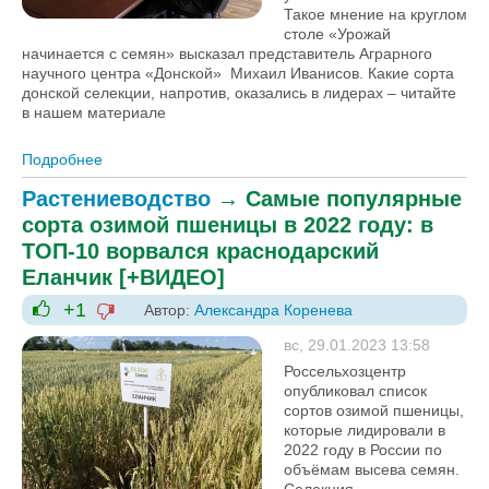
Такое мнение на круглом
столе «Урожай
начинается с семян» высказал представитель Аграрного
научного центра «Донской» Михаил Иванисов. Какие сорта
донской селекции, напротив, оказались в лидерах – читайте
в нашем материале
Подробнее
о Почему мы недобрали пшеницы? АНЦ «Донской»
– о том, для каких сортов 2023 год стал неудачным
Растениеводство
→
Самые популярные
[+ВИДЕО]
сорта озимой пшеницы в 2022 году: в
ТОП-10 ворвался краснодарский
Еланчик [+ВИДЕО]
+1
Автор:
Александра Коренева
-1
+1
вс, 29.01.2023 13:58
Россельхозцентр
опубликовал список
сортов озимой пшеницы,
которые лидировали в
2022 году в России по
объёмам высева семян.