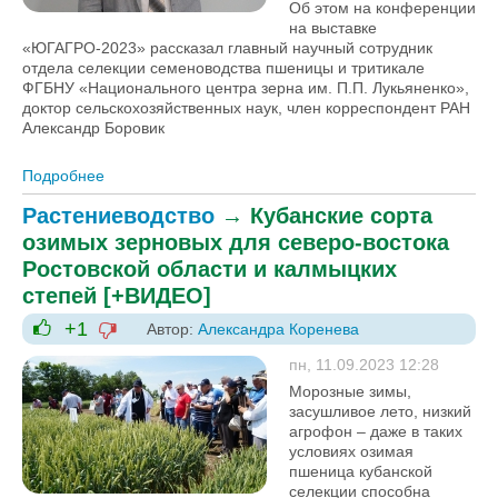
Об этом на конференции
на выставке
«ЮГАГРО-2023» рассказал главный научный сотрудник
отдела селекции семеноводства пшеницы и тритикале
ФГБНУ «Национального центра зерна им. П.П. Лукьяненко»,
доктор сельскохозяйственных наук, член корреспондент РАН
Александр Боровик
Подробнее
о Что происходит со спросом на сильные сорта
пшеницы - Александр Боровик
Растениеводство
→
Кубанские сорта
озимых зерновых для северо-востока
Ростовской области и калмыцких
степей [+ВИДЕО]
+1
Автор:
Александра Коренева
-1
+1
пн, 11.09.2023 12:28
Морозные зимы,
засушливое лето, низкий
агрофон – даже в таких
условиях озимая
пшеница кубанской
селекции способна