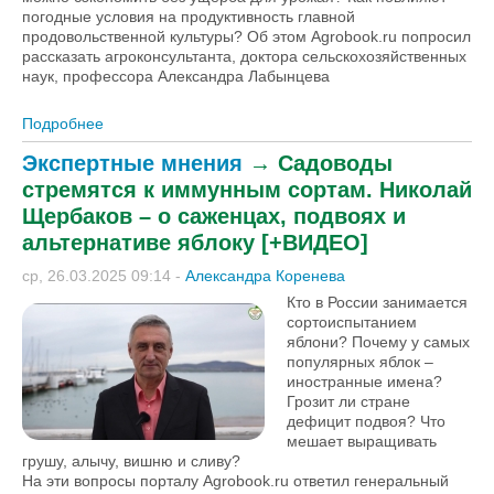
погодные условия на продуктивность главной
продовольственной культуры? Об этом Agrobook.ru попросил
рассказать агроконсультанта, доктора сельскохозяйственных
наук, профессора Александра Лабынцева
Подробнее
о Вегетативная масса – ещё не урожай:
рекомендации и прогнозы агроконсультанта
Экспертные мнения
→
Садоводы
Александра Лабынцева [+ВИДЕО]
стремятся к иммунным сортам. Николай
Щербаков – о саженцах, подвоях и
альтернативе яблоку [+ВИДЕО]
ср, 26.03.2025 09:14
-
Александра Коренева
Кто в России занимается
сортоиспытанием
яблони? Почему у самых
популярных яблок –
иностранные имена?
Грозит ли стране
дефицит подвоя? Что
мешает выращивать
грушу, алычу, вишню и сливу?
На эти вопросы порталу Agrobook.ru ответил генеральный