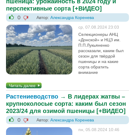
пшеница: урожайность в 2024 году и
перспективные сорта [+ВИДЕО]
0
Автор:
Александра Коренева
-1
+1
ср, 07.08.2024 23:03
Селекционеры АНЦ
«Донской» и НЦЗ им.
П.П.Лукьяненко
рассказали, каким был
сезон для твёрдой
пшеницы и на какие
сорта обратить
внимание
Читать далее
Растениеводство
→
В лидерах жатвы –
крупноколосые сорта: каким был сезон
2023/24 для озимой пшеницы [+ВИДЕО]
0
Автор:
Александра Коренева
-1
+1
пн, 05.08.2024 10:46