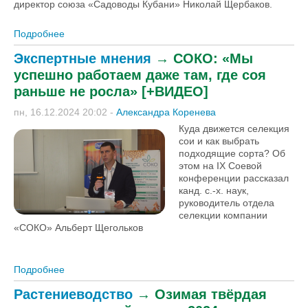
директор союза «Садоводы Кубани» Николай Щербаков.
Подробнее
о Садоводы стремятся к иммунным сортам.
Николай Щербаков – о саженцах, подвоях и
Экспертные мнения
→
СОКО: «Мы
альтернативе яблоку [+ВИДЕО]
успешно работаем даже там, где соя
раньше не росла» [+ВИДЕО]
пн, 16.12.2024 20:02
-
Александра Коренева
Куда движется селекция
сои и как выбрать
подходящие сорта? Об
этом на IX Соевой
конференции рассказал
канд. с.-х. наук,
руководитель отдела
селекции компании
«СОКО» Альберт Щегольков
Подробнее
о СОКО: «Мы успешно работаем даже там, где соя
раньше не росла» [+ВИДЕО]
Растениеводство
→
Озимая твёрдая