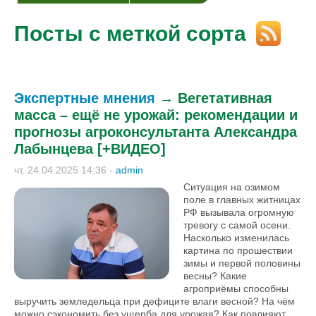
Посты с меткой сорта
Экспертные мнения
→
Вегетативная
масса – ещё не урожай: рекомендации и
прогнозы агроконсультанта Александра
Лабынцева [+ВИДЕО]
чт, 24.04.2025 14:36
-
admin
Ситуация на озимом
поле в главных житницах
РФ вызывала огромную
тревогу с самой осени.
Насколько изменилась
картина по прошествии
зимы и первой половины
весны? Какие
агроприёмы способны
выручить земледельца при дефиците влаги весной? На чём
можно сэкономить без ущерба для урожая? Как повлияют