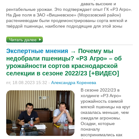
давать высокие и
рентабельные урожаи. Это подтверждает опыт ГК «РЗ Агро».
На Дне поля в ЗАО «Вишневское» (Морозовский район)
растениеводам были продемонстрированы сорта мягкой и
твёрдой пшеницы, наиболее подходящие для этой зоны
Читать далее
Экспертные мнения
→
Почему мы
недобрали пшеницы? «РЗ Агро» – об
урожайности сортов краснодарской
селекции в сезоне 2022/23 [+ВИДЕО]
пт, 18.08.2023 15:32
-
Александра Коренева
В сезоне 2022/23 в
холдинге «РЗ Агро»
урожайность озимой
мягкой пшеницы на круг
оказалась меньше, чем
ожидали агрономы.
Осадки, которые
поначалу
воспринимались как