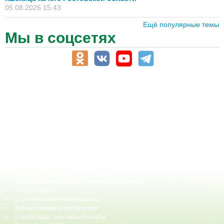
05.08.2026 15:43
Ещё популярные темы
Мы в соцсетях
АПК-Каталог
АПК-органы управления
ветеринарные препараты, ветеринарные учреждения
ГСМ, биотопливо
корма, добавки для животных
оборудование для АПК, промышленное, весовое
обучение
сельхозпроизводители / сельхозпредприятия
сельхозтехника, запчасти
семена, посадочные материалы
средства защиты растений, удобрения
страхование
строительные материалы
финансовые учреждения
элеваторы, мелькомбинаты