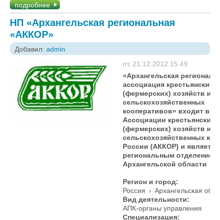
подробнее
НП «Архангельская региональная
«АККОР»
Добавил:
admin
пт, 21.12.2012 15:49
«Архангельская региональ
ассоциация крестьянских
(фермерских) хозяйств и
сельскохозяйственных
кооперативов» входит в с
Ассоциации крестьянских
(фермерских) хозяйств и
сельскохозяйственных коо
России (АККОР) и является
региональным отделением
Архангельской области
Регион и город:
Россия
›
Архангельская обла
Вид деятельности:
АПК-органы управления
Специализация: