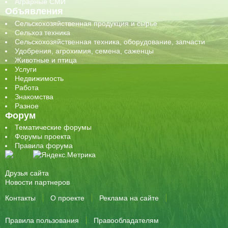
Аграрные СМИ
Объявления
Сельскохозяйственная продукция и сырье
Сельхоз техника
Сельскохозяйственная техника, оборудование, запчасти
Удобрения, агрохимия, семена, саженцы
Животные и птица
Услуги
Недвижимость
Работа
Знакомства
Разное
Форум
Тематические форумы
Форумы проекта
Правила форума
Друзья сайта
Новости партнеров
Контакты
О проекте
Реклама на сайте
Правила пользования
Правообладателям