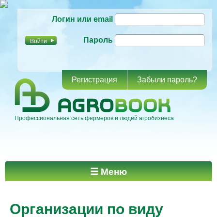
Перейти к
Логин или email
основному
содержанию
Пароль
Регистрация
Забыли пароль?
Профессиональная сеть фермеров и людей агробизнеса
Главное меню
☰ Меню
Организации по виду