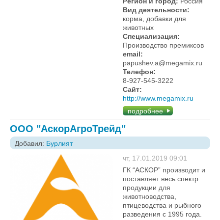
Регион и город:
Россия
Вид деятельности:
корма, добавки для
животных
Специализация:
Производство премиксов
email:
papushev.a@megamix.ru
Телефон:
8-927-545-3222
Сайт:
http://www.megamix.ru
подробнее
ООО "АскорАгроТрейд"
Добавил:
Бурлият
чт, 17.01.2019 09:01
ГК “АСКОР” производит и
поставляет весь спектр
продукции для
животноводства,
птицеводства и рыбного
разведения с 1995 года.