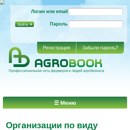
Перейти к
Логин или email
основному
содержанию
Пароль
Регистрация
Забыли пароль?
Профессиональная сеть фермеров и людей агробизнеса
Главное меню
☰ Меню
Организации по виду