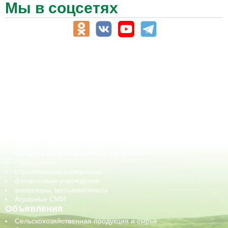
Мы в соцсетях
АПК-Каталог
АПК-органы управления
ветеринарные препараты, ветеринарные учреждения
ГСМ, биотопливо
корма, добавки для животных
оборудование для АПК, промышленное, весовое
обучение
сельхозпроизводители / сельхозпредприятия
сельхозтехника, запчасти
семена, посадочные материалы
средства защиты растений, удобрения
страхование
строительные материалы
финансовые учреждения
элеваторы, мелькомбинаты
Аграрные СМИ
Объявления
Сельскохозяйственная продукция и сырье