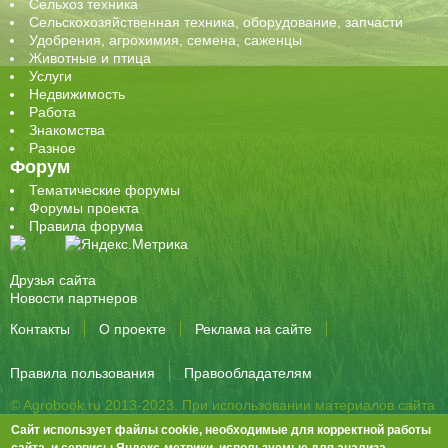
Сельхоз техника
Сельскохозяйственная техника, оборудование, запчасти
Удобрения, агрохимия, семена, саженцы
Животные и птица
Услуги
Недвижимость
Работа
Знакомства
Разное
Форум
Тематические форумы
Форумы проекта
Правила форума
Друзья сайта
Новости партнеров
Контакты
О проекте
Реклама на сайте
Правила пользования
Правообладателям
© Agrobook.ru 2013-2023. При использовании материалов сайта
активная ссылка на публикацию обязательна.
Сайт использует файлы cookie, необходимые для корректной работы
344000, Ростов-на-Дону, ул. Города Волос, д.6, 8 этаж, офис 803
сайта, и сервисы Яндекс-метрики, используемые для анализа