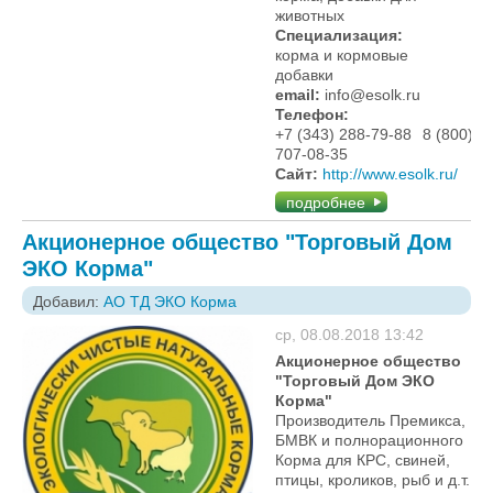
животных
Специализация:
корма и кормовые
добавки
email:
info@esolk.ru
Телефон:
+7 (343) 288-79-88
8 (800)
707-08-35
Сайт:
http://www.esolk.ru/
подробнее
Акционерное общество "Торговый Дом
ЭКО Корма"
Добавил:
АО ТД ЭКО Корма
ср, 08.08.2018 13:42
Акционерное общество
"Торговый Дом ЭКО
Корма"
Производитель Премикса,
БМВК и полнорационного
Корма для КРС, свиней,
птицы, кроликов, рыб и д.т.