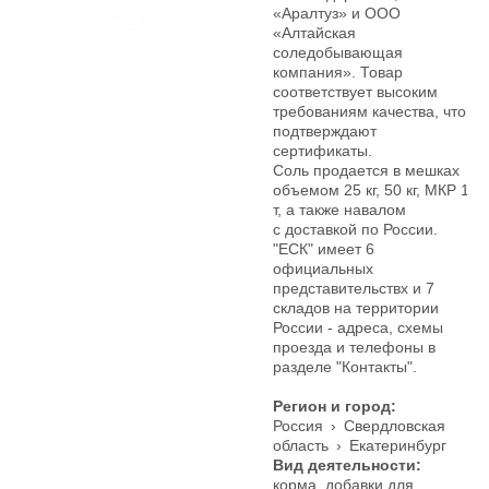
«Аралтуз» и ООО
«Алтайская
соледобывающая
компания». Товар
соответствует высоким
требованиям качества, что
подтверждают
сертификаты.
Соль продается в мешках
объемом 25 кг, 50 кг, МКР 1
т, а также навалом
с доставкой по России.
"ЕСК" имеет 6
официальных
представительствх и 7
складов на территории
России - адреса, схемы
проезда и телефоны в
разделе "Контакты".
Регион и город:
Россия
›
Свердловская
область
›
Екатеринбург
Вид деятельности:
корма, добавки для