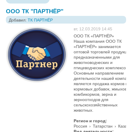
ООО ТК "ПАРТНЁР"
Добавил:
ТК ПАРТНЁР
вт, 12.03.2019 14:45
ООО ТК «ПАРТНЁР»
Наша компания ООО ТК
«ПАРТНЁР» занимается
оптовой торговлей продукции
предназначенными для
животноводческих и
птицеводческих комплексов.
Основным направлением
деятельности нашей компани
является продажа кормов и
кормовых добавок, жмыхов,
комбикормов, зерна и
зерноотходов для
сельскохозяйственных
животных.
Регион и город:
Россия
›
Татарстан
›
Казань
Вид деятельности: