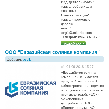
Вид деятельности:
корма, добавки для
животных
Специализация:
корма и кормовые
добавки
email:
torg1@askorltd.com
Телефон:
89673925179
подробнее
ООО "Евразийская соляная компания"
Добавил:
esolk
сб, 01.09.2018 15:27
«Евразийская соляная
компания» занимается
продажей технической,
таблетированной, кормовой
и пищевой соли, галита от
производителей. «ЕСК» -
эксклюзивный
дистрибьютор ТОО
«Павлодарсоль», АО