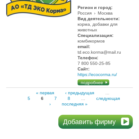
Регион и город:
Россия
›
Москва
Вид деятельности:
корма, добавки для
животных
Специализация:
комбикормов
email:
td.eco.korma@mail.ru
Телефон:
7 800 550-25-85
Сайт:
https://ecocorma.ru/
подробнее
« первая
‹ предыдущая
…
5
6
7
8
…
следующая
›
последняя »
Добавить фирму