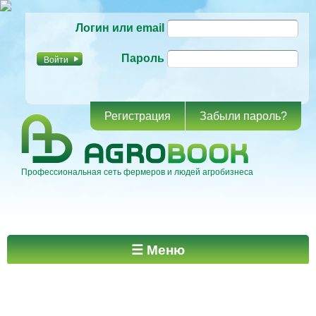
Перейти к
Логин или email
основному
содержанию
Пароль
Регистрация
Забыли пароль?
Профессиональная сеть фермеров и людей агробизнеса
Главное меню
☰ Меню