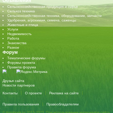
Объявления
Сельскохозяйственная продукция и сырье
Сельхоз техника
Сельскохозяйственная техника, оборудование, запчасти
Удобрения, агрохимия, семена, саженцы
Животные и птица
Услуги
Недвижимость
Работа
Знакомства
Разное
Форум
Тематические форумы
Форумы проекта
Правила форума
Друзья сайта
Новости партнеров
Контакты
О проекте
Реклама на сайте
Правила пользования
Правообладателям
© Agrobook.ru 2013-2023. При использовании материалов сайта