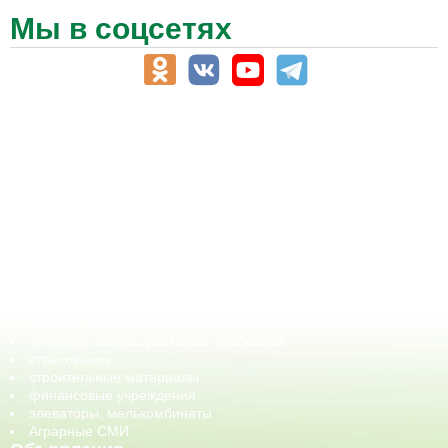
Мы в соцсетях
АПК-Каталог
АПК-органы управления
ветеринарные препараты, ветеринарные учреждения
ГСМ, биотопливо
корма, добавки для животных
оборудование для АПК, промышленное, весовое
обучение
сельхозпроизводители / сельхозпредприятия
сельхозтехника, запчасти
семена, посадочные материалы
средства защиты растений, удобрения
страхование
строительные материалы
финансовые учреждения
элеваторы, мелькомбинаты
Аграрные СМИ