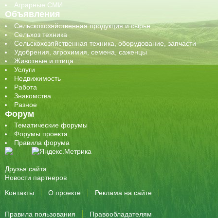
Аграрные СМИ
Объявления
Сельскохозяйственная продукция и сырье
Сельхоз техника
Сельскохозяйственная техника, оборудование, запчасти
Удобрения, агрохимия, семена, саженцы
Животные и птица
Услуги
Недвижимость
Работа
Знакомства
Разное
Форум
Тематические форумы
Форумы проекта
Правила форума
Друзья сайта
Новости партнеров
Контакты
О проекте
Реклама на сайте
Правила пользования
Правообладателям