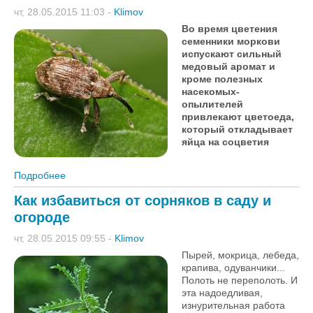
чт, 28.05.2015 11:03
-
Klimov
Во время цветения
семенники моркови
испускают сильный
медовый аромат и
кроме полезных
насекомых-
опылителей
привлекают цветоеда,
который откладывает
яйца на соцветия
Подробнее
о Как справиться с вредным цветоедом?
Как избавиться от сорняков в саду и
огороде
чт, 28.05.2015 09:55
-
Klimov
Пырей, мокрица, лебеда,
крапива, одуванчики...
Полоть не переполоть. И
эта надоедливая,
изнурительная работа