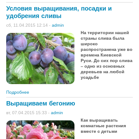
Условия выращивания, посадки и
удобрения сливы
сб, 11.04.2015 12:14
-
admin
На территории нашей
страны слива была
широко
распространена уже во
времена Киевской
Руси. До сих пор слива
– одно из основных
деревьев на любой
усадьбе
Подробнее
о Условия выращивания, посадки и удобрения
сливы
Выращиваем бегонию
вт, 07.04.2015 15:33
-
admin
Как выращивать
комнатные растения
вместе с детьми