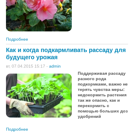
Подробнее
о Выращиваем бегонию
Как и когда подкармливать рассаду для
будущего урожая
вт, 07.04.2015 15:17
-
admin
Поддерживая рассаду
разного рода
подкормками, важно не
терять чувства меры:
недокормить растения
так же опасно, как и
перекормить с
помощью больших доз
удобрений
Подробнее
о Как и когда подкармливать рассаду для будущего