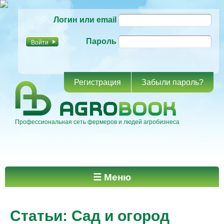
Перейти к
Логин или email
основному
содержанию
Пароль
Регистрация
Забыли пароль?
Профессиональная сеть фермеров и людей агробизнеса
Главное меню
☰ Меню
Статьи: Сад и огород