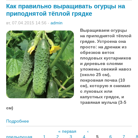
урожая
Как правильно выращивать огурцы на
приподнятой тёплой грядке
вт, 07.04.2015 14:56
-
admin
Выращиваем огурцы
на приподнятой тёплой
грядке. Устроена она
просто: на дренаж из
обрезков веток
плодовых кустарников
и деревьев слоями
уложены свежий навоз
(около 25 см),
покровная почва (10
см), которую я снимаю
с луковых или
капустных грядок, и
травяная мульча (3-5
см)
Подробнее
о Как правильно выращивать огурцы на
приподнятой тёплой грядке
« первая
‹
предыдущая
1
2
3
4
5
6
7