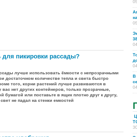
05
А
н
05
Э
3
04
й
Т
ь для пикировки рассады?
д
04
ссады лучше использовать ёмкости с непрозрачными
В
при достаточном количестве тепла и света быстро
с
Кроме того, корни растений лучше развиваются в
04
у вас нет других контейнеров, только прозрачные,
й бумагой или поставьте в ящик плотно друг к другу,
свет не падал на стенки емкостей
Ц
T
пикировки рассады?
30