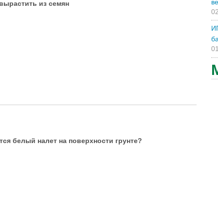
ве
вырастить из семян
02
И
ба
01
тся белый налет на поверхности грунте?