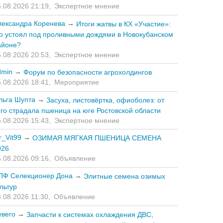
.08.2026 21:19,
Экспертное мнение
лександра Коренева
→
Итоги жатвы в КХ «Участие»:
то устоял под проливными дождями в Новокубанском
айоне?
.08.2026 20:53,
Экспертное мнение
dmin
→
Форум по безопасности агрохолдингов
.08.2026 18:41,
Мероприятие
льга Шупта
→
Засуха, листовёртка, офиоболез: от
его страдала пшеница на юге Ростовской области
.08.2026 15:43,
Экспертное мнение
r_Vit99
→
ОЗИМАЯ МЯГКАЯ ПШЕНИЦА СЕМЕНА
026
.08.2026 09:16,
Объявление
ПФ Селекционер Дона
→
Элитные семена озимых
льтур
.08.2026 11:30,
Объявление
евего
→
Запчасти к системах охлаждения ДВС,