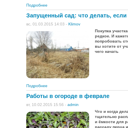
Подробнее
о Белый налёт на грунте
Запущенный сад: что делать, если
вс, 01.03.2015 14:03
-
Klimov
Покупка участка
редкое. И кажет
попробовать ст
вы хотите от уч
чего начать
Подробнее
о Запущенный сад: что делать, если вы к
Работы в огороде в феврале
вт, 10.02.2015 15:56
-
admin
Что и когда дел
тщательно расп
и ёмкости для 
рассаду перца 