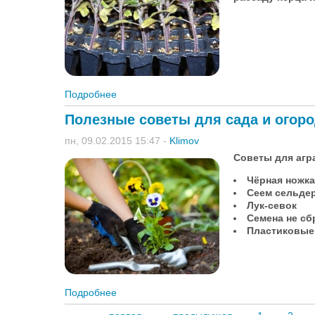
Подробнее
о Работы в огороде в феврале
Полезные советы для сада и огор
пн, 09.02.2015 15:47
-
Klimov
Советы для агр
Чёрная ножка
Сеем сельде
Лук-севок
Семена не с
Пластиковые
Подробнее
о Полезные советы для сада и огорода