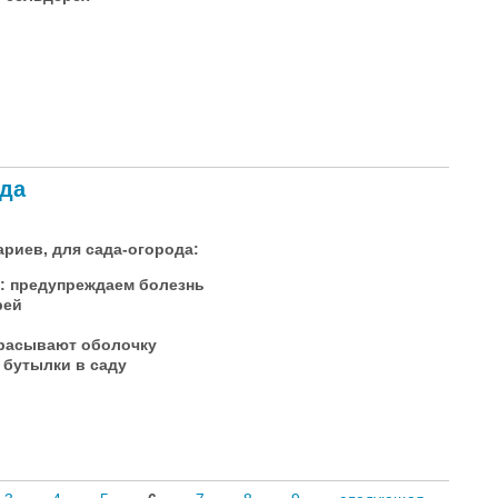
ода
ариев, для сада-огорода:
: предупреждаем болезнь
рей
брасывают оболочку
 бутылки в саду