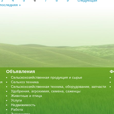
3
4
5
6
7
8
9
следующая
последняя »
Объявления
Ф
Сельскохозяйственная продукция и сырье
ия
Сельхоз техника
Сельскохозяйственная техника, оборудование, запчасти
Удобрения, агрохимия, семена, саженцы
Животные и птица
Услуги
Недвижимость
Работа