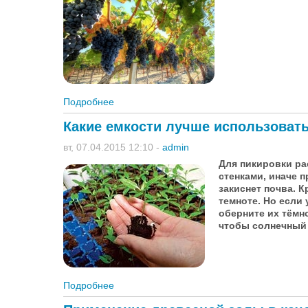
Подробнее
о Виноградник весной: защита от болезне
Какие емкости лучше использоват
вт, 07.04.2015 12:10
-
admin
Для пикировки ра
стенками, иначе 
закиснет почва. 
темноте. Но если 
оберните их тёмно
чтобы солнечный 
Подробнее
о Какие емкости лучше использовать для 