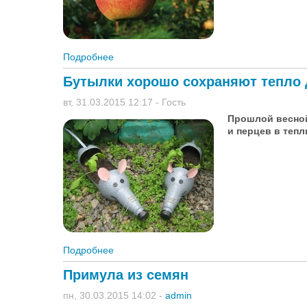
Подробнее
о Яблоки Кандиль синап – аборигены кры
Бутылки хорошо сохраняют тепло
вт, 31.03.2015 12:17
-
Гость
Прошлой весной
и перцев в тепл
Подробнее
о Бутылки хорошо сохраняют тепло для р
Примула из семян
пн, 30.03.2015 14:02
-
admin