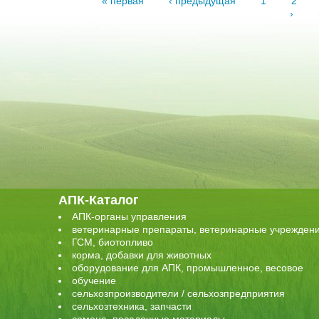
« первая
‹ предыдущая
1
2
›
АПК-Каталог
АПК-органы управления
ветеринарные препараты, ветеринарные учрежден
ГСМ, биотопливо
корма, добавки для животных
оборудование для АПК, промышленное, весовое
обучение
сельхозпроизводители / сельхозпредприятия
сельхозтехника, запчасти