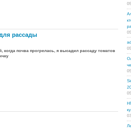
05
А
к
мского сада
р
05
 для рассады
a
05
, когда почва прогрелась, я высадил рассаду томатов
ичку
О
ч
05
Si
2
05
Н
ассады
ку
03
Л