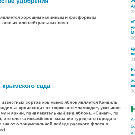
естве удобрения
Э
A
23
а является хорошим калийным и фосфорным
«
 кислых или нейтральных почв
у
М
28
Д
с
31
Р
я
 удобрения
э
ы крымского сада
к
30
 известных сор­тов крымских яблок является Кандиль
кандиль» происходит от тюркского «лампада», указывая
му и яркий, привлекательный вид яблока. «Синап», по
, это слегка искажённое название турецкого города и
А
е знают о триумфальной победе русского флота в
б
пе)
и