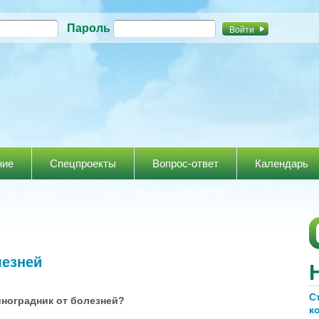
Перейти к
Пароль
основному
содержанию
ние
Спецпроекты
Вопрос-ответ
Календарь
лезней
С
иноградник от болезней?
к