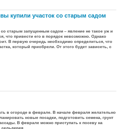
 вы купили участок со старым садом
 со старым запущенным садом – явление не такое уж и
ся, что привести его в порядок невозможно. Однако
оит. В первую очередь необходимо определиться, что
астка, который приобрели. От этого будет зависеть, с
упили участок со старым садом
ать в огороде в феврале. В начале февраля желательно
ланировать новые посадки, подготовить семена, грунт
рассады. В феврале можно приступать к посеву на
и сельдерея