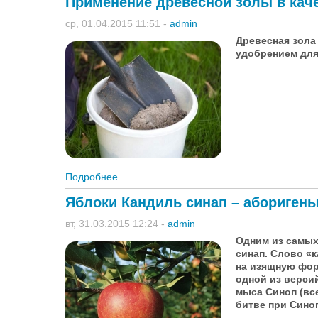
Применение древесной золы в кач
ср, 01.04.2015 11:51
-
admin
Древесная зол
удобрением для
Подробнее
о Применение древесной золы в качестве
Яблоки Кандиль синап – абориген
вт, 31.03.2015 12:24
-
admin
Одним из самых
синап. Слово «
на изящную фор
одной из версий
мыса Синоп (вс
битве при Сино