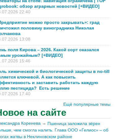
леваторы на стопе: навигация ограничена | TOP
grobook: обзор аграрных новостей [+ВИДЕО]
.07.2026 22:40
Предприятие можно просто закрывать»: град
ничтожил половину виноградника Николая
олчанова
.07.2026 13:08
ень поля Кирова – 2026. Какой сорт оказался
амым урожайным? [+ВИДЕО]
.07.2026 15:46
оль химической и биологической защиты в no-till
вляется ключевой. А как повысить
ффективность и заставить работать каждую
аплю пестицида? Есть решение
.07.2026 17:40
Ещё популярные темы
Новое на сайте
лександра Коренева
→
Пшеница заложила зёрен
ольше, чем смогла налить. Глава ООО «Гелиос» – об
тогах жатвы в Неклиновском районе