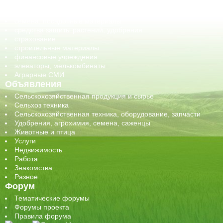
сельхозпроизводители / сельхозпредприятия
сельхозтехника, запчасти
семена, посадочные материалы
средства защиты растений, удобрения
страхование
строительные материалы
финансовые учреждения
элеваторы, мелькомбинаты
Аграрные СМИ
Объявления
Сельскохозяйственная продукция и сырье
Сельхоз техника
Сельскохозяйственная техника, оборудование, запчасти
Удобрения, агрохимия, семена, саженцы
Животные и птица
Услуги
Недвижимость
Работа
Знакомства
Разное
Форум
Тематические форумы
Форумы проекта
Правила форума