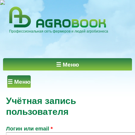
Перейти к
основному
содержанию
Профессиональная сеть фермеров и людей агробизнеса
Главное меню
☰ Меню
Главные вкладки
☰ Меню
Учётная запись
пользователя
Логин или email
*