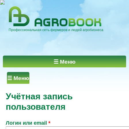
Перейти к
основному
содержанию
Профессиональная сеть фермеров и людей агробизнеса
Главное меню
☰ Меню
Главные вкладки
☰ Меню
Учётная запись
пользователя
Логин или email
*