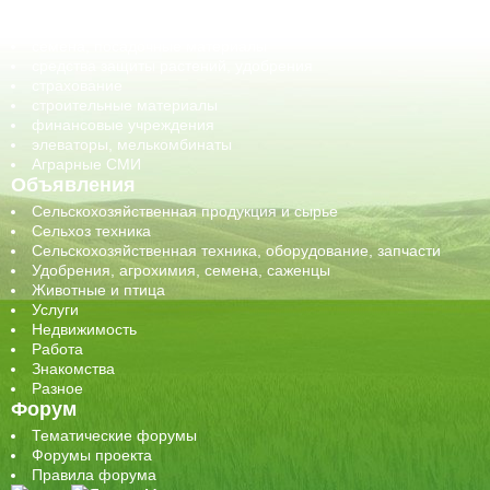
сельхозпроизводители / сельхозпредприятия
сельхозтехника, запчасти
семена, посадочные материалы
средства защиты растений, удобрения
страхование
строительные материалы
финансовые учреждения
элеваторы, мелькомбинаты
Аграрные СМИ
Объявления
Сельскохозяйственная продукция и сырье
Сельхоз техника
Сельскохозяйственная техника, оборудование, запчасти
Удобрения, агрохимия, семена, саженцы
Животные и птица
Услуги
Недвижимость
Работа
Знакомства
Разное
Форум
Тематические форумы
Форумы проекта
Правила форума