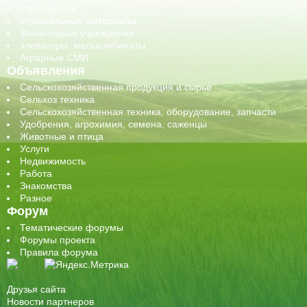
страхование
строительные материалы
финансовые учреждения
элеваторы, мелькомбинаты
Аграрные СМИ
Объявления
Сельскохозяйственная продукция и сырье
Сельхоз техника
Сельскохозяйственная техника, оборудование, запчасти
Удобрения, агрохимия, семена, саженцы
Животные и птица
Услуги
Недвижимость
Работа
Знакомства
Разное
Форум
Тематические форумы
Форумы проекта
Правила форума
Друзья сайта
Новости партнеров