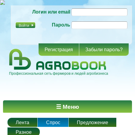
Перейти к
Логин или email
основному
содержанию
Пароль
Регистрация
Забыли пароль?
Профессиональная сеть фермеров и людей агробизнеса
Главное меню
☰ Меню
Лента
Спрос
Предложение
Разное