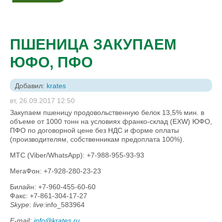
ПШЕНИЦА ЗАКУПАЕМ
ЮФО, ПФО
Добавил:
krates
вт, 26.09.2017 12:50
Закупаем пшеницу продовольственную белок 13,5% мин. в
объеме от 1000 тонн на условиях франко-склад (EXW) ЮФО,
ПФО по договорной цене без НДС и форме оплаты
(производителям, собственникам предоплата 100%).
МТС (Viber/WhatsApp): +7-988-955-93-93
МегаФон: +7-928-280-23-23
Билайн: +7-960-455-60-60
Факс: +7-861-304-17-27
Skype
:
live
:
info_583964
Е
-mail:
info@krates.ru