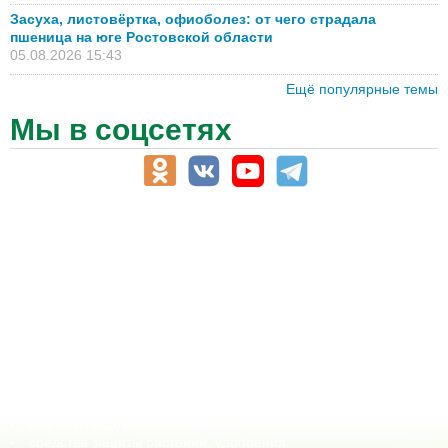
Засуха, листовёртка, офиоболез: от чего страдала
пшеница на юге Ростовской области
05.08.2026 15:43
Ещё популярные темы
Мы в соцсетях
АПК-Каталог
АПК-органы управления
ветеринарные препараты, ветеринарные учреждения
ГСМ, биотопливо
корма, добавки для животных
оборудование для АПК, промышленное, весовое
обучение
сельхозпроизводители / сельхозпредприятия
сельхозтехника, запчасти
семена, посадочные материалы
средства защиты растений, удобрения