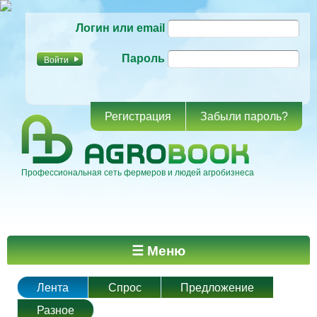
Перейти к
Логин или email
основному
содержанию
Пароль
Регистрация
Забыли пароль?
Профессиональная сеть фермеров и людей агробизнеса
Главное меню
☰ Меню
Лента
Спрос
Предложение
Разное