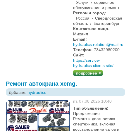
Услуги
›
сервисное
обслуживание и ремонт
Регион и город:
Россия
›
Свердловская
область
›
Екатеринбург
Контактное лицо:
Михаил
E-mail:
hydraulics.relation@mail.ru
Телефон:
73432980200
Сайт:
https://service-
hydraulics.clients.site/
подробнее
Ремонт автокрана xcmg.
Добавил:
hydraulics
пт, 07.08.2026 10:40
Тип объявления:
Предложение
Ремонт и диагностика
спецтехники, включая
восстановление узлов и