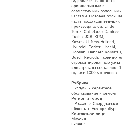
гидравлики. Работает с
оригинальными и
совместимыми запасными
частями. Освоена большая
часть продукции ведущих
производителей: Linde,
Terex, Cat, Sauer-Danfoss,
Fuchs, JCB, KPM,
Kawasaki, New-Holland,
Hyundai, Parker, Hitachi,
Doosan, Liebherr, Komatsu,
Bosch Rexroth. Гарантия на
отремонтированные узлы
или агрегаты составляет 1
год или 1000 моточасов.
Рубрика:
Услуги
›
сервисное
обслуживание и ремонт
Регион и город:
Россия
›
Свердловская
область
›
Екатеринбург
Контактное лицо:
Михаил
E-mail: