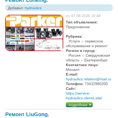
Добавил:
hydraulics
пт, 07.08.2026 10:48
Тип объявления:
Предложение
Рубрика:
Услуги
›
сервисное
обслуживание и ремонт
Регион и город:
Россия
›
Свердловская
область
›
Екатеринбург
Контактное лицо:
Михаил
E-mail:
hydraulics.relation@mail.ru
Телефон:
73432980200
Сайт:
https://service-
hydraulics.clients.site/
подробнее
Ремонт LiuGong.