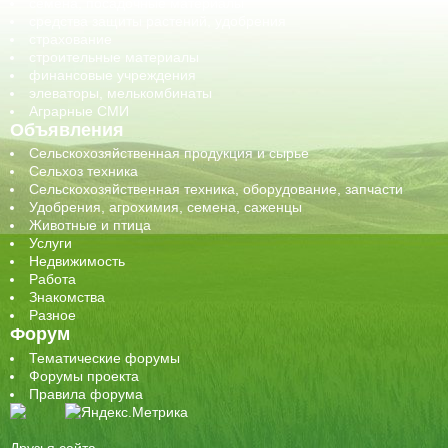
семена, посадочные материалы
средства защиты растений, удобрения
страхование
строительные материалы
финансовые учреждения
элеваторы, мелькомбинаты
Аграрные СМИ
Объявления
Сельскохозяйственная продукция и сырье
Сельхоз техника
Сельскохозяйственная техника, оборудование, запчасти
Удобрения, агрохимия, семена, саженцы
Животные и птица
Услуги
Недвижимость
Работа
Знакомства
Разное
Форум
Тематические форумы
Форумы проекта
Правила форума
Друзья сайта