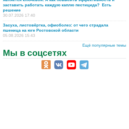
заставить работать каждую каплю пестицида? Есть
решение
30.07.2026 17:40
Засуха, листовёртка, офиоболез: от чего страдала
пшеница на юге Ростовской области
05.08.2026 15:43
Ещё популярные темы
Мы в соцсетях
АПК-Каталог
АПК-органы управления
ветеринарные препараты, ветеринарные учреждения
ГСМ, биотопливо
корма, добавки для животных
оборудование для АПК, промышленное, весовое
обучение
сельхозпроизводители / сельхозпредприятия
сельхозтехника, запчасти