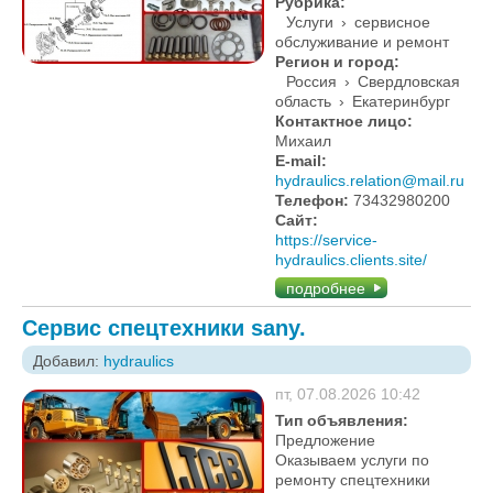
Рубрика:
Услуги
›
сервисное
обслуживание и ремонт
Регион и город:
Россия
›
Свердловская
область
›
Екатеринбург
Контактное лицо:
Михаил
E-mail:
hydraulics.relation@mail.ru
Телефон:
73432980200
Сайт:
https://service-
hydraulics.clients.site/
подробнее
Сервис спецтехники sany.
Добавил:
hydraulics
пт, 07.08.2026 10:42
Тип объявления:
Предложение
Оказываем услуги по
ремонту спецтехники