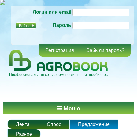
Перейти к
Логин или email
основному
содержанию
Пароль
Регистрация
Забыли пароль?
Профессиональная сеть фермеров и людей агробизнеса
Главное меню
☰ Меню
Лента
Спрос
Предложение
Разное