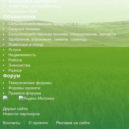
финансовые учреждения
элеваторы, мелькомбинаты
Аграрные СМИ
Объявления
Сельскохозяйственная продукция и сырье
Сельхоз техника
Сельскохозяйственная техника, оборудование, запчасти
Удобрения, агрохимия, семена, саженцы
Животные и птица
Услуги
Недвижимость
Работа
Знакомства
Разное
Форум
Тематические форумы
Форумы проекта
Правила форума
Друзья сайта
Новости партнеров
Контакты
О проекте
Реклама на сайте