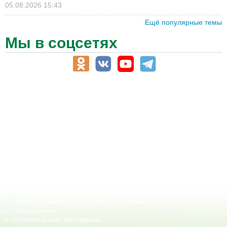
05.08.2026 15:43
Ещё популярные темы
Мы в соцсетях
АПК-Каталог
АПК-органы управления
ветеринарные препараты, ветеринарные учреждения
ГСМ, биотопливо
корма, добавки для животных
оборудование для АПК, промышленное, весовое
обучение
сельхозпроизводители / сельхозпредприятия
сельхозтехника, запчасти
семена, посадочные материалы
средства защиты растений, удобрения
страхование
строительные материалы