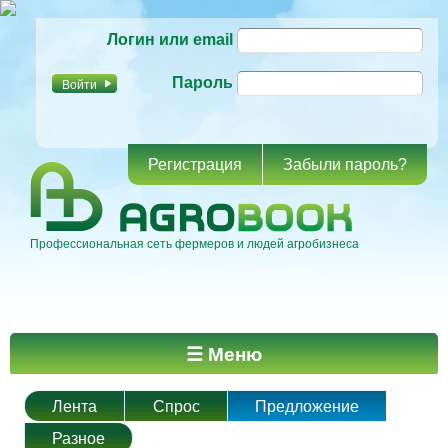
Перейти к
Логин или email
основному
содержанию
Пароль
Регистрация
Забыли пароль?
Профессиональная сеть фермеров и людей агробизнеса
Главное меню
☰ Меню
Лента
Спрос
Предложение
Разное