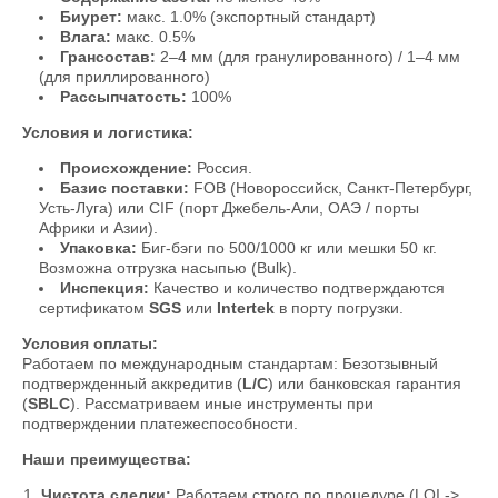
Биурет:
макс. 1.0% (экспортный стандарт)
Влага:
макс. 0.5%
Грансостав:
2–4 мм (для гранулированного) / 1–4 мм
(для приллированного)
Рассыпчатость:
100%
Условия и логистика:
Происхождение:
Россия.
Базис поставки:
FOB (Новороссийск, Санкт-Петербург,
Усть-Луга) или CIF (порт Джебель-Али, ОАЭ / порты
Африки и Азии).
Упаковка:
Биг-бэги по 500/1000 кг или мешки 50 кг.
Возможна отгрузка насыпью (Bulk).
Инспекция:
Качество и количество подтверждаются
сертификатом
SGS
или
Intertek
в порту погрузки.
Условия оплаты:
Работаем по международным стандартам: Безотзывный
подтвержденный аккредитив (
L/C
) или банковская гарантия
(
SBLC
). Рассматриваем иные инструменты при
подтверждении платежеспособности.
Наши преимущества:
Чистота сделки:
Работаем строго по процедуре (LOI ->