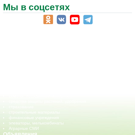
Мы в соцсетях
АПК-Каталог
АПК-органы управления
ветеринарные препараты, ветеринарные учреждения
ГСМ, биотопливо
корма, добавки для животных
оборудование для АПК, промышленное, весовое
обучение
сельхозпроизводители / сельхозпредприятия
сельхозтехника, запчасти
семена, посадочные материалы
средства защиты растений, удобрения
страхование
строительные материалы
финансовые учреждения
элеваторы, мелькомбинаты
Аграрные СМИ
Объявления