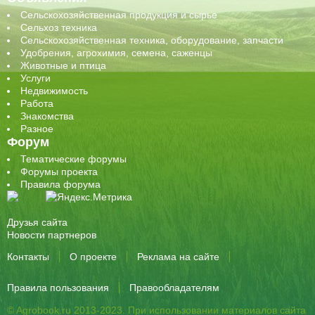
Сельскохозяйственная продукция и сырье
Сельхоз техника
Сельскохозяйственная техника, оборудование, запчасти
Удобрения, агрохимия, семена, саженцы
Животные и птица
Услуги
Недвижимость
Работа
Знакомства
Разное
Форум
Тематические форумы
Форумы проекта
Правила форума
Друзья сайта
Новости партнеров
Контакты
О проекте
Реклама на сайте
Правила пользования
Правообладателям
© Agrobook.ru 2013-2023. При использовании материалов сайта