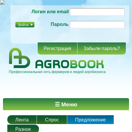
Перейти к
Логин или email
основному
содержанию
Пароль
Регистрация
Забыли пароль?
Профессиональная сеть фермеров и людей агробизнеса
Главное меню
☰ Меню
Лента
Спрос
Предложение
Разное