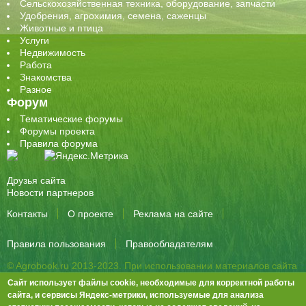
Сельскохозяйственная техника, оборудование, запчасти
Удобрения, агрохимия, семена, саженцы
Животные и птица
Услуги
Недвижимость
Работа
Знакомства
Разное
Форум
Тематические форумы
Форумы проекта
Правила форума
Друзья сайта
Новости партнеров
Контакты
О проекте
Реклама на сайте
Правила пользования
Правообладателям
© Agrobook.ru 2013-2023. При использовании материалов сайта
активная ссылка на публикацию обязательна.
Сайт использует файлы cookie, необходимые для корректной работы
344000, Ростов-на-Дону, ул. Города Волос, д.6, 8 этаж, офис 803
сайта, и сервисы Яндекс-метрики, используемые для анализа