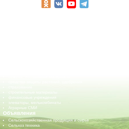
АПК-Каталог
АПК-органы управления
ветеринарные препараты, ветеринарные учреждения
ГСМ, биотопливо
корма, добавки для животных
оборудование для АПК, промышленное, весовое
обучение
сельхозпроизводители / сельхозпредприятия
сельхозтехника, запчасти
семена, посадочные материалы
средства защиты растений, удобрения
страхование
строительные материалы
финансовые учреждения
элеваторы, мелькомбинаты
Аграрные СМИ
Объявления
Сельскохозяйственная продукция и сырье
Сельхоз техника