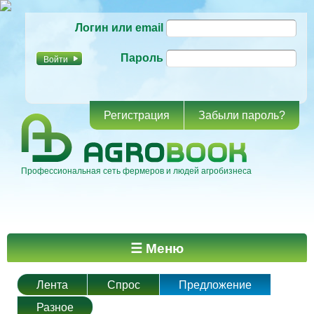
Перейти к
Логин или email
основному
содержанию
Пароль
Регистрация
Забыли пароль?
Профессиональная сеть фермеров и людей агробизнеса
Главное меню
☰ Меню
Лента
Спрос
Предложение
Разное