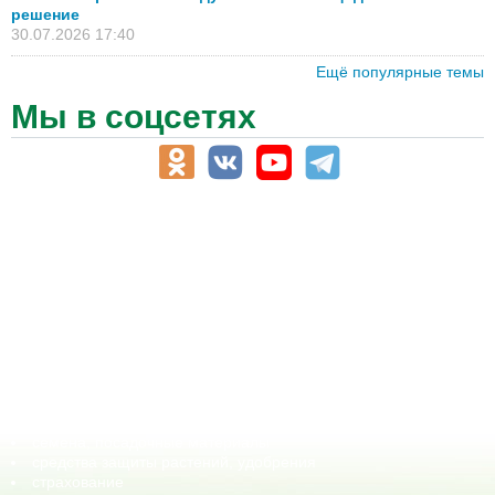
решение
30.07.2026 17:40
Ещё популярные темы
Мы в соцсетях
АПК-Каталог
АПК-органы управления
ветеринарные препараты, ветеринарные учреждения
ГСМ, биотопливо
корма, добавки для животных
оборудование для АПК, промышленное, весовое
обучение
сельхозпроизводители / сельхозпредприятия
сельхозтехника, запчасти
семена, посадочные материалы
средства защиты растений, удобрения
страхование