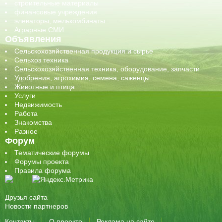
строительные материалы
финансовые учреждения
элеваторы, мелькомбинаты
Аграрные СМИ
Объявления
Сельскохозяйственная продукция и сырье
Сельхоз техника
Сельскохозяйственная техника, оборудование, запчасти
Удобрения, агрохимия, семена, саженцы
Животные и птица
Услуги
Недвижимость
Работа
Знакомства
Разное
Форум
Тематические форумы
Форумы проекта
Правила форума
Друзья сайта
Новости партнеров
Контакты
О проекте
Реклама на сайте