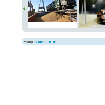
Автор:
АзовЗерноТранс