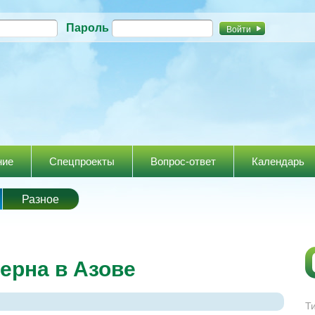
Перейти к
Пароль
основному
содержанию
ние
Спецпроекты
Вопрос-ответ
Календарь
Разное
ерна в Азове
Т