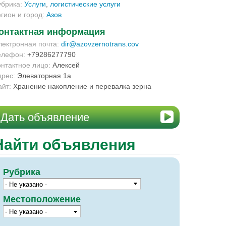
убрика:
Услуги
,
логистические услуги
егион и город:
Азов
онтактная информация
лектронная почта:
dir@azovzernotrans.cov
елефон:
+79286277790
онтактное лицо:
Алексей
дрес:
Элеваторная 1а
айт:
Хранение накопление и перевалка зерна
Дать объявление
Найти объявления
Рубрика
Местоположение