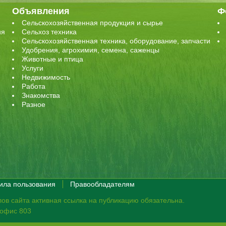
Объявления
Ф
Сельскохозяйственная продукция и сырье
ия
Сельхоз техника
Сельскохозяйственная техника, оборудование, запчасти
Удобрения, агрохимия, семена, саженцы
Животные и птица
Услуги
Недвижимость
Работа
Знакомства
Разное
ила пользования
Правообладателям
ов сайта активная ссылка на публикацию обязательна.
, офис 803