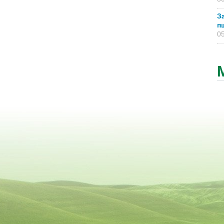
З
п
05