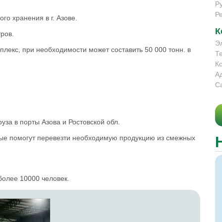
Р
Р
го хранения в г. Азове.
К
тров.
Э
плекс, при необходимости может составить 50 000 тонн. в
Т
К
А
С
уза в порты Азова и Ростовской обл.
рые помогут перевезти необходимую продукцию из смежных
олее 10000 человек.