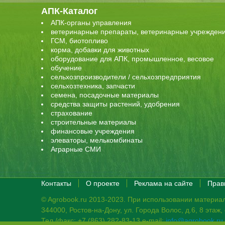
АПК-Каталог
АПК-органы управления
ветеринарные препараты, ветеринарные учрежден
ГСМ, биотопливо
корма, добавки для животных
оборудование для АПК, промышленное, весовое
обучение
сельхозпроизводители / сельхозпредприятия
сельхозтехника, запчасти
семена, посадочные материалы
средства защиты растений, удобрения
страхование
строительные материалы
финансовые учреждения
элеваторы, мелькомбинаты
Аграрные СМИ
Контакты
О проекте
Реклама на сайте
Прав
© Agrobook.ru 2013-2023. При использовании материал
344000, Ростов-на-Дону, ул. Города Волос, д.6, 8 этаж
Тел./факс: +7 (863) 282-83-13 e-mail:
info@agrobook.ru