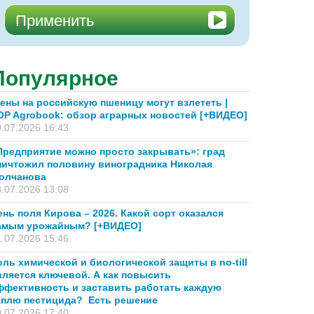
Популярное
ены на российскую пшеницу могут взлететь |
OP Agrobook: обзор аграрных новостей [+ВИДЕО]
.07.2026 16:43
Предприятие можно просто закрывать»: град
ничтожил половину виноградника Николая
олчанова
.07.2026 13:08
ень поля Кирова – 2026. Какой сорт оказался
амым урожайным? [+ВИДЕО]
.07.2026 15:46
оль химической и биологической защиты в no-till
вляется ключевой. А как повысить
ффективность и заставить работать каждую
аплю пестицида? Есть решение
.07.2026 17:40