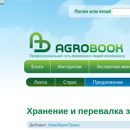
Логин или email
Профессиональная сеть фермеров и людей агробизнеса
Главное меню
Блоги
Инструктаж
Экспертное мне
Лента
Спрос
Предложение
Хранение и перевалка з
Добавил:
АзовЗерноТранс