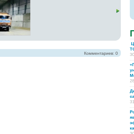
Ц
T
Комментариев: 0
30
«
у
М
28
Д
с
31
Р
я
э
к
30