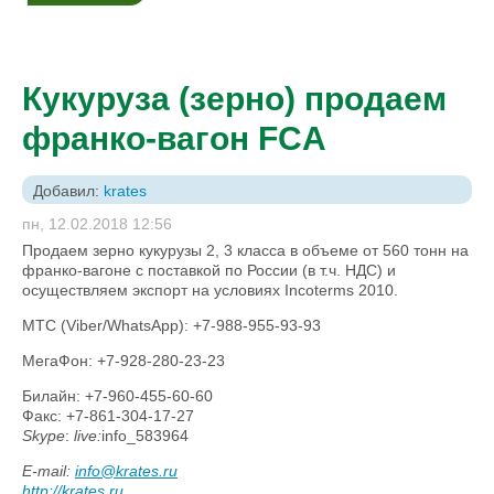
Кукуруза (зерно) продаем
франко-вагон FCA
Добавил:
krates
пн, 12.02.2018 12:56
Продаем зерно кукурузы 2, 3 класса в объеме от 560 тонн на
франко-вагоне с поставкой по России (в т.ч. НДС) и
осуществляем экспорт на условиях Incoterms 2010.
МТС (Viber/WhatsApp): +7-988-955-93-93
МегаФон: +7-928-280-23-23
Билайн: +7-960-455-60-60
Факс: +7-861-304-17-27
Skype
:
live
:
info_583964
Е
-mail:
info@krates.ru
http://krates.ru