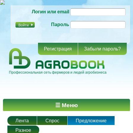
Перейти к
Логин или email
основному
содержанию
Пароль
Регистрация
Забыли пароль?
Профессиональная сеть фермеров и людей агробизнеса
Главное меню
☰ Меню
Лента
Спрос
Предложение
Разное