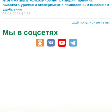
Итоги жатвы в колхозе «50 лет Октября»: причина
высокого урожая и эксперимент с припосевным внесением
удобрения
06.08.2026 12:53
Ещё популярные темы
Мы в соцсетях
АПК-Каталог
АПК-органы управления
ветеринарные препараты, ветеринарные учреждения
ГСМ, биотопливо
корма, добавки для животных
оборудование для АПК, промышленное, весовое
обучение
сельхозпроизводители / сельхозпредприятия
сельхозтехника, запчасти
семена, посадочные материалы
средства защиты растений, удобрения