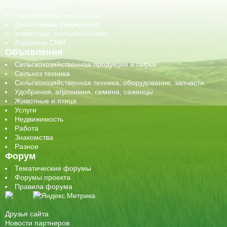
страхование
строительные материалы
финансовые учреждения
элеваторы, мелькомбинаты
Аграрные СМИ
Объявления
Сельскохозяйственная продукция и сырье
Сельхоз техника
Сельскохозяйственная техника, оборудование, запчасти
Удобрения, агрохимия, семена, саженцы
Животные и птица
Услуги
Недвижимость
Работа
Знакомства
Разное
Форум
Тематические форумы
Форумы проекта
Правила форума
Друзья сайта
Новости партнеров