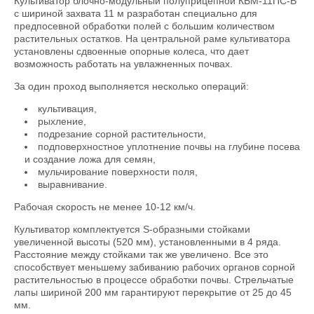
Культиватор блочно-модульный полуприцепной КБМ-11ПС-В
с шириной захвата 11 м разработан специально для
предпосевной обработки полей с большим количеством
растительных остатков. На центральной раме культиватора
установлены сдвоенные опорные колеса, что дает
возможность работать на увлажненных почвах.
За один проход выполняется несколько операций:
культивация,
рыхление,
подрезание сорной растительности,
подповерхностное уплотнение почвы на глубине посева
и создание ложа для семян,
мульчирование поверхности поля,
выравнивание.
Рабочая скорость не менее 10-12 км/ч.
Культиватор комплектуется S-образными стойками
увеличенной высоты (520 мм), установленными в 4 ряда.
Расстояние между стойками так же увеличено. Все это
способствует меньшему забиванию рабочих органов сорной
растительностью в процессе обработки почвы. Стрельчатые
лапы шириной 200 мм гарантируют перекрытие от 25 до 45
мм.