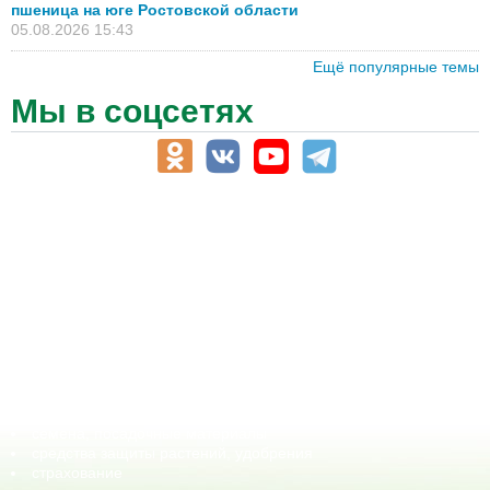
пшеница на юге Ростовской области
05.08.2026 15:43
Ещё популярные темы
Мы в соцсетях
АПК-Каталог
АПК-органы управления
ветеринарные препараты, ветеринарные учреждения
ГСМ, биотопливо
корма, добавки для животных
оборудование для АПК, промышленное, весовое
обучение
сельхозпроизводители / сельхозпредприятия
сельхозтехника, запчасти
семена, посадочные материалы
средства защиты растений, удобрения
страхование