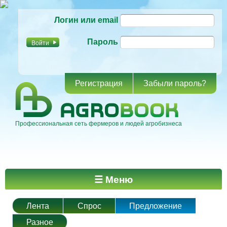
Перейти к
Логин или email
основному
содержанию
Пароль
Регистрация
Забыли пароль?
Профессиональная сеть фермеров и людей агробизнеса
Главное меню
☰ Меню
Лента
Спрос
Предложение
Разное