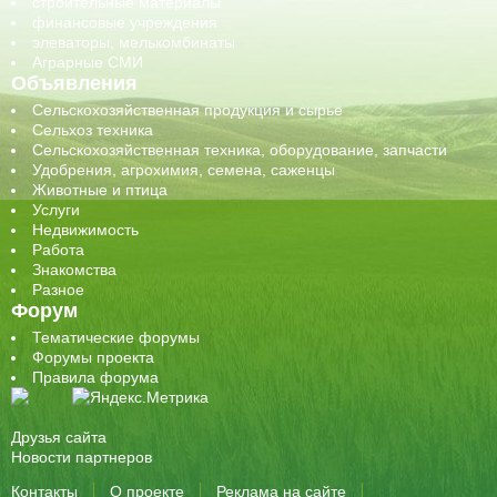
строительные материалы
финансовые учреждения
элеваторы, мелькомбинаты
Аграрные СМИ
Объявления
Сельскохозяйственная продукция и сырье
Сельхоз техника
Сельскохозяйственная техника, оборудование, запчасти
Удобрения, агрохимия, семена, саженцы
Животные и птица
Услуги
Недвижимость
Работа
Знакомства
Разное
Форум
Тематические форумы
Форумы проекта
Правила форума
Друзья сайта
Новости партнеров
Контакты
О проекте
Реклама на сайте