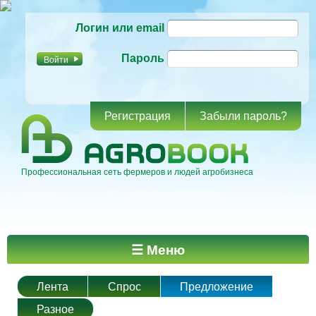
Перейти к
Логин или email
основному
содержанию
Пароль
Регистрация
Забыли пароль?
Профессиональная сеть фермеров и людей агробизнеса
Главное меню
☰ Меню
Лента
Спрос
Предложение
Разное