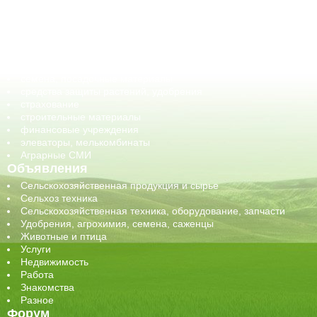
ГСМ, биотопливо
корма, добавки для животных
оборудование для АПК, промышленное, весовое
обучение
сельхозпроизводители / сельхозпредприятия
сельхозтехника, запчасти
семена, посадочные материалы
средства защиты растений, удобрения
страхование
строительные материалы
финансовые учреждения
элеваторы, мелькомбинаты
Аграрные СМИ
Объявления
Сельскохозяйственная продукция и сырье
Сельхоз техника
Сельскохозяйственная техника, оборудование, запчасти
Удобрения, агрохимия, семена, саженцы
Животные и птица
Услуги
Недвижимость
Работа
Знакомства
Разное
Форум