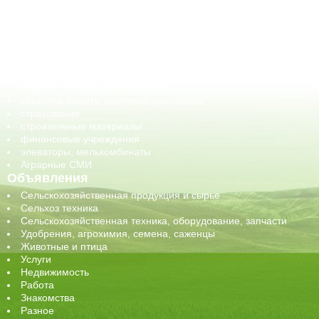
ГСМ, биотопливо
корма, добавки для животных
оборудование для АПК, промышленное, весовое
обучение
сельхозпроизводители / сельхозпредприятия
сельхозтехника, запчасти
семена, посадочные материалы
средства защиты растений, удобрения
страхование
строительные материалы
финансовые учреждения
элеваторы, мелькомбинаты
Аграрные СМИ
Объявления
Сельскохозяйственная продукция и сырье
Сельхоз техника
Сельскохозяйственная техника, оборудование, запчасти
Удобрения, агрохимия, семена, саженцы
Животные и птица
Услуги
Недвижимость
Работа
Знакомства
Разное