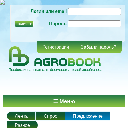
Перейти к
Логин или email
основному
содержанию
Пароль
Регистрация
Забыли пароль?
Профессиональная сеть фермеров и людей агробизнеса
Главное меню
☰ Меню
Лента
Спрос
Предложение
Разное