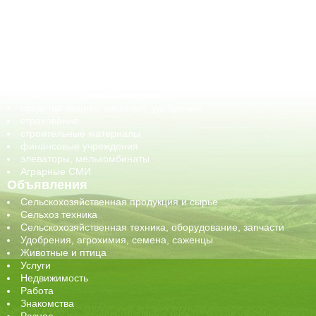
ветеринарные препараты, ветеринарные учреждения
ГСМ, биотопливо
корма, добавки для животных
оборудование для АПК, промышленное, весовое
обучение
сельхозпроизводители / сельхозпредприятия
сельхозтехника, запчасти
семена, посадочные материалы
средства защиты растений, удобрения
страхование
строительные материалы
финансовые учреждения
элеваторы, мелькомбинаты
Аграрные СМИ
Объявления
Сельскохозяйственная продукция и сырье
Сельхоз техника
Сельскохозяйственная техника, оборудование, запчасти
Удобрения, агрохимия, семена, саженцы
Животные и птица
Услуги
Недвижимость
Работа
Знакомства
Разное