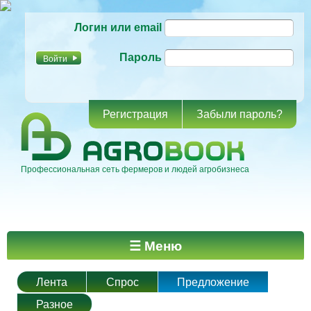
Перейти к
Логин или email
основному
содержанию
Пароль
Регистрация
Забыли пароль?
Профессиональная сеть фермеров и людей агробизнеса
Главное меню
☰ Меню
Лента
Спрос
Предложение
Разное