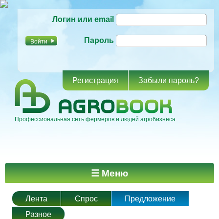
Перейти к
Логин или email
основному
содержанию
Пароль
Регистрация
Забыли пароль?
Профессиональная сеть фермеров и людей агробизнеса
Главное меню
☰ Меню
Лента
Спрос
Предложение
Разное