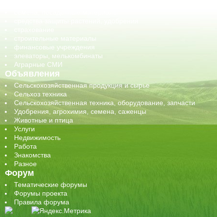
сельхозтехника, запчасти
семена, посадочные материалы
средства защиты растений, удобрения
страхование
строительные материалы
финансовые учреждения
элеваторы, мелькомбинаты
Аграрные СМИ
Объявления
Сельскохозяйственная продукция и сырье
Сельхоз техника
Сельскохозяйственная техника, оборудование, запчасти
Удобрения, агрохимия, семена, саженцы
Животные и птица
Услуги
Недвижимость
Работа
Знакомства
Разное
Форум
Тематические форумы
Форумы проекта
Правила форума