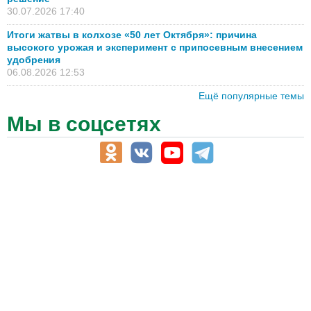
30.07.2026 17:40
Итоги жатвы в колхозе «50 лет Октября»: причина
высокого урожая и эксперимент с припосевным внесением
удобрения
06.08.2026 12:53
Ещё популярные темы
Мы в соцсетях
АПК-Каталог
АПК-органы управления
ветеринарные препараты, ветеринарные учреждения
ГСМ, биотопливо
корма, добавки для животных
оборудование для АПК, промышленное, весовое
обучение
сельхозпроизводители / сельхозпредприятия