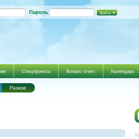
Перейти к
Пароль
основному
содержанию
ние
Спецпроекты
Вопрос-ответ
Календарь
Разное
Т