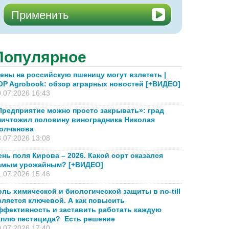
Популярное
ены на российскую пшеницу могут взлететь |
OP Agrobook: обзор аграрных новостей [+ВИДЕО]
.07.2026 16:43
Предприятие можно просто закрывать»: град
ничтожил половину виноградника Николая
олчанова
.07.2026 13:08
ень поля Кирова – 2026. Какой сорт оказался
амым урожайным? [+ВИДЕО]
.07.2026 15:46
оль химической и биологической защиты в no-till
вляется ключевой. А как повысить
ффективность и заставить работать каждую
аплю пестицида? Есть решение
.07.2026 17:40