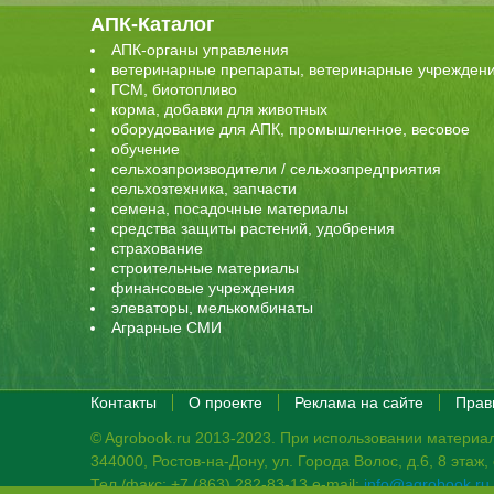
АПК-Каталог
АПК-органы управления
ветеринарные препараты, ветеринарные учрежден
ГСМ, биотопливо
корма, добавки для животных
оборудование для АПК, промышленное, весовое
обучение
сельхозпроизводители / сельхозпредприятия
сельхозтехника, запчасти
семена, посадочные материалы
средства защиты растений, удобрения
страхование
строительные материалы
финансовые учреждения
элеваторы, мелькомбинаты
Аграрные СМИ
Контакты
О проекте
Реклама на сайте
Прав
© Agrobook.ru 2013-2023. При использовании материал
344000, Ростов-на-Дону, ул. Города Волос, д.6, 8 этаж
Тел./факс: +7 (863) 282-83-13 e-mail:
info@agrobook.ru