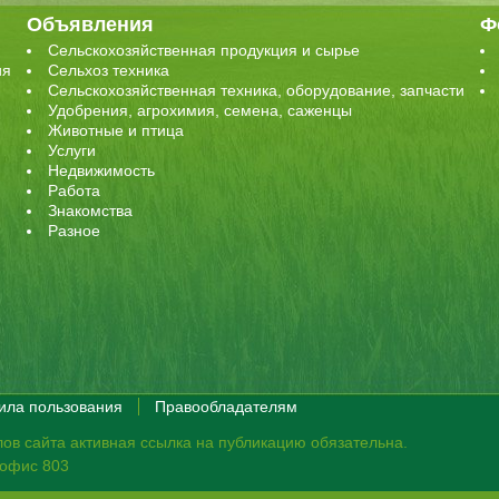
Объявления
Ф
Сельскохозяйственная продукция и сырье
ия
Сельхоз техника
Сельскохозяйственная техника, оборудование, запчасти
Удобрения, агрохимия, семена, саженцы
Животные и птица
Услуги
Недвижимость
Работа
Знакомства
Разное
ила пользования
Правообладателям
ов сайта активная ссылка на публикацию обязательна.
, офис 803