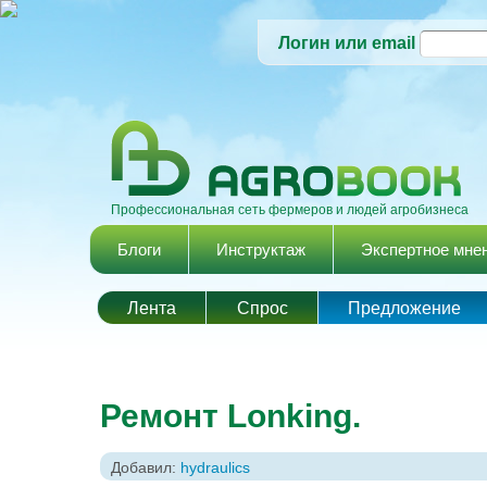
Логин или email
Профессиональная сеть фермеров и людей агробизнеса
Главное меню
Блоги
Инструктаж
Экспертное мне
Лента
Спрос
Предложение
Ремонт Lonking.
Добавил:
hydraulics