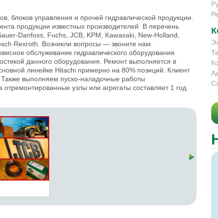
Р
Р
в, блоков управления и прочей гидравлической продукции.
ента продукции известных производителей. В перечень
К
Sauer-Danfoss, Fuchs, JCB, KPM, Kawasaki, New-Holland,
Э
 Bosch Rexroth. Возникли вопросы — звоните нам.
висное обслуживание гидравлического оборудования
Т
ностикой данного оборудования. Ремонт выполняется в
К
сновной линейке Hitachi примерно на 80% позиций. Клиент
А
т. Также выполняем пуско-наладочные работы
С
а отремонтированные узлы или агрегаты составляет 1 год