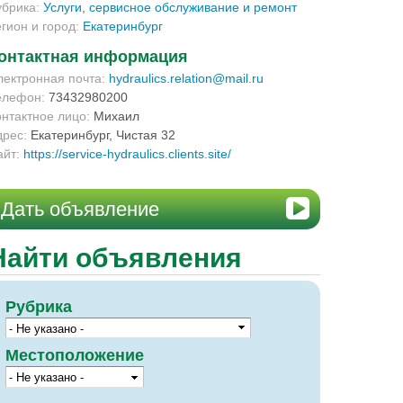
убрика:
Услуги
,
сервисное обслуживание и ремонт
егион и город:
Екатеринбург
онтактная информация
лектронная почта:
hydraulics.relation@mail.ru
елефон:
73432980200
онтактное лицо:
Михаил
дрес:
Екатеринбург, Чистая 32
айт:
https://service-hydraulics.clients.site/
Дать объявление
Найти объявления
Рубрика
Местоположение