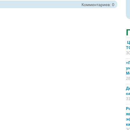
Комментариев: 0
Ц
T
30
«
у
М
28
Д
с
31
Р
я
э
к
30