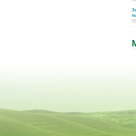
З
п
05