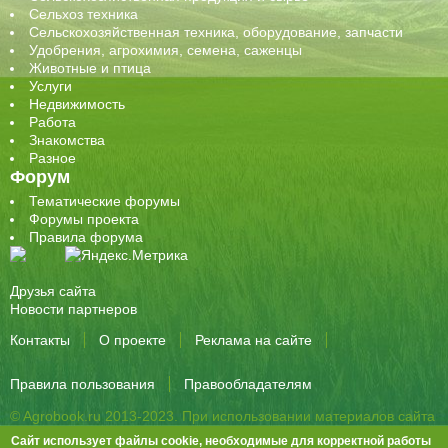
Сельхоз техника
Сельскохозяйственная техника, оборудование, запчасти
Удобрения, агрохимия, семена, саженцы
Животные и птица
Услуги
Недвижимость
Работа
Знакомства
Разное
Форум
Тематические форумы
Форумы проекта
Правила форума
Друзья сайта
Новости партнеров
Контакты
О проекте
Реклама на сайте
Правила пользования
Правообладателям
© Agrobook.ru 2013-2023. При использовании материалов сайта
активная ссылка на публикацию обязательна.
Сайт использует файлы cookie, необходимые для корректной работы