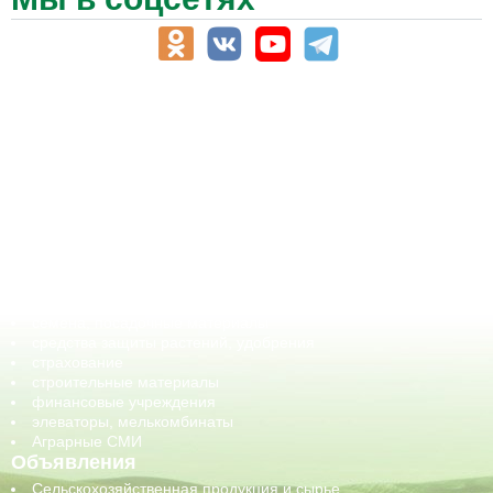
АПК-Каталог
АПК-органы управления
ветеринарные препараты, ветеринарные учреждения
ГСМ, биотопливо
корма, добавки для животных
оборудование для АПК, промышленное, весовое
обучение
сельхозпроизводители / сельхозпредприятия
сельхозтехника, запчасти
семена, посадочные материалы
средства защиты растений, удобрения
страхование
строительные материалы
финансовые учреждения
элеваторы, мелькомбинаты
Аграрные СМИ
Объявления
Сельскохозяйственная продукция и сырье