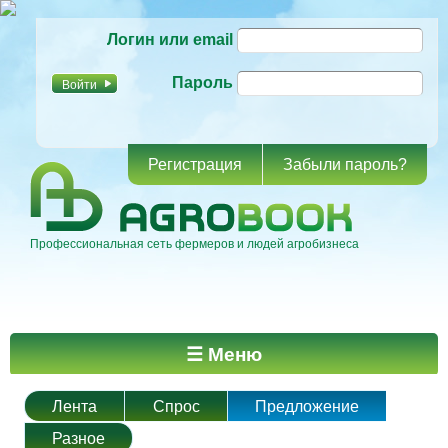
Перейти к
Логин или email
основному
содержанию
Пароль
Регистрация
Забыли пароль?
Профессиональная сеть фермеров и людей агробизнеса
Главное меню
☰ Меню
Лента
Спрос
Предложение
Разное