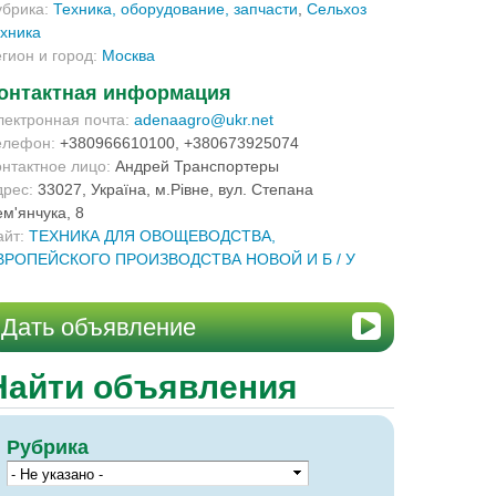
убрика:
Техника, оборудование, запчасти
,
Сельхоз
ехника
егион и город:
Москва
онтактная информация
лектронная почта:
adenaagro@ukr.net
елефон:
+380966610100, +380673925074
онтактное лицо:
Андрей Транспортеры
дрес:
33027, Україна, м.Рівне, вул. Степана
м'янчука, 8
айт:
ТЕХНИКА ДЛЯ ОВОЩЕВОДСТВА,
ВРОПЕЙСКОГО ПРОИЗВОДСТВА НОВОЙ И Б / У
Дать объявление
Найти объявления
Рубрика