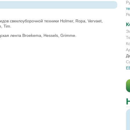
Р
т
Р
идов свеклоуборочной техники Holmer, Ropa, Vervaet,
К
m, Tim.
Э
ская лента Broekema, Hessels, Grimme.
Т
К
А
Де
С
Е