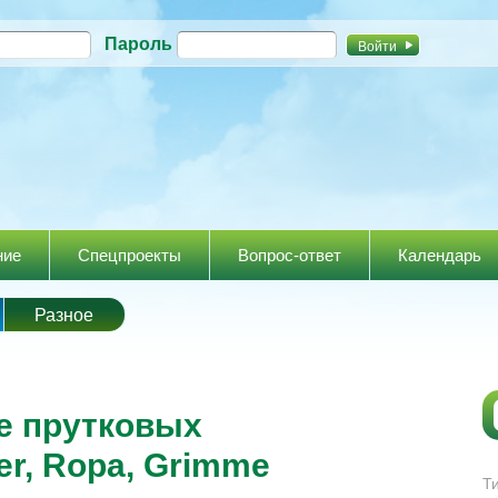
Перейти к
Пароль
основному
содержанию
ние
Спецпроекты
Вопрос-ответ
Календарь
Разное
е прутковых
er, Ropa, Grimme
Т