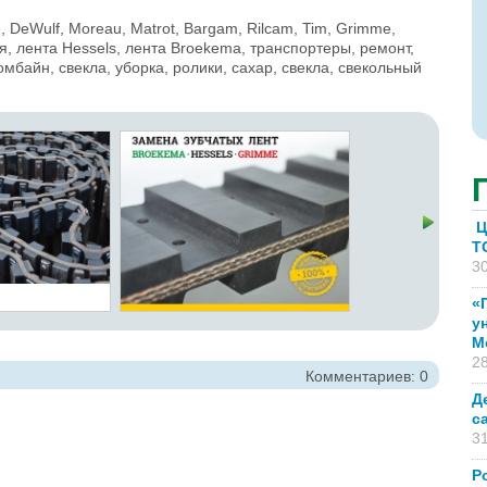
ne, DeWulf, Moreau, Matrot, Bargam, Rilcam, Tim, Grimme,
я, лента Hessels, лента Broekema, транспортеры, ремонт,
мбайн, свекла, уборка, ролики, сахар, свекла, свекольный
Ц
T
30
«
у
М
28
Комментариев: 0
Д
с
31
Р