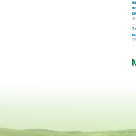
я
э
к
30
З
п
05