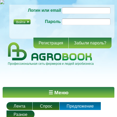
Перейти к
Логин или email
основному
содержанию
Пароль
Регистрация
Забыли пароль?
Профессиональная сеть фермеров и людей агробизнеса
Главное меню
☰ Меню
Лента
Спрос
Предложение
Разное