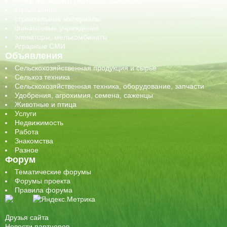
средства защиты растений, удобрения
страхование
строительные материалы
финансовые учреждения
элеваторы, мелькомбинаты
Аграрные СМИ
Объявления
Сельскохозяйственная продукция и сырье
Сельхоз техника
Сельскохозяйственная техника, оборудование, запчасти
Удобрения, агрохимия, семена, саженцы
Животные и птица
Услуги
Недвижимость
Работа
Знакомства
Разное
Форум
Тематические форумы
Форумы проекта
Правила форума
Друзья сайта
Новости партнеров