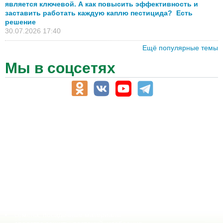
является ключевой. А как повысить эффективность и
заставить работать каждую каплю пестицида? Есть
решение
30.07.2026 17:40
Ещё популярные темы
Мы в соцсетях
АПК-Каталог
АПК-органы управления
ветеринарные препараты, ветеринарные учреждения
ГСМ, биотопливо
корма, добавки для животных
оборудование для АПК, промышленное, весовое
обучение
сельхозпроизводители / сельхозпредприятия
сельхозтехника, запчасти
семена, посадочные материалы