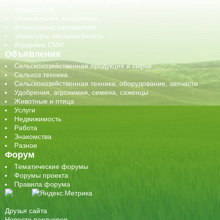
средства защиты растений, удобрения
страхование
строительные материалы
финансовые учреждения
элеваторы, мелькомбинаты
Аграрные СМИ
Объявления
Сельскохозяйственная продукция и сырье
Сельхоз техника
Сельскохозяйственная техника, оборудование, запчасти
Удобрения, агрохимия, семена, саженцы
Животные и птица
Услуги
Недвижимость
Работа
Знакомства
Разное
Форум
Тематические форумы
Форумы проекта
Правила форума
Друзья сайта
Новости партнеров