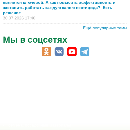
является ключевой. А как повысить эффективность и
заставить работать каждую каплю пестицида? Есть
решение
30.07.2026 17:40
Ещё популярные темы
Мы в соцсетях
АПК-Каталог
АПК-органы управления
ветеринарные препараты, ветеринарные учреждения
ГСМ, биотопливо
корма, добавки для животных
оборудование для АПК, промышленное, весовое
обучение
сельхозпроизводители / сельхозпредприятия
сельхозтехника, запчасти
семена, посадочные материалы