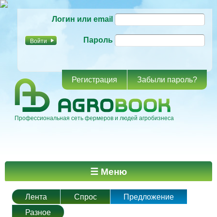
Перейти к
Логин или email
основному
содержанию
Пароль
Регистрация
Забыли пароль?
Профессиональная сеть фермеров и людей агробизнеса
Главное меню
☰ Меню
Лента
Спрос
Предложение
Разное