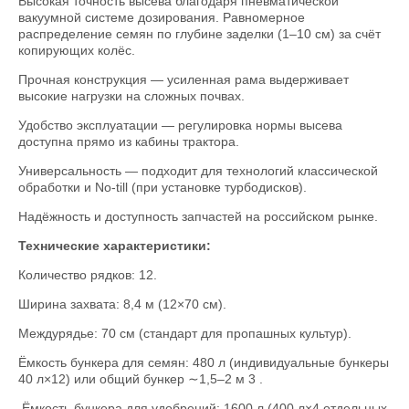
Высокая точность высева благодаря пневматической
вакуумной системе дозирования. Равномерное
распределение семян по глубине заделки (1–10 см) за счёт
копирующих колёс.
Прочная конструкция — усиленная рама выдерживает
высокие нагрузки на сложных почвах.
Удобство эксплуатации — регулировка нормы высева
доступна прямо из кабины трактора.
Универсальность — подходит для технологий классической
обработки и No‑till (при установке турбодисков).
Надёжность и доступность запчастей на российском рынке.
Технические характеристики:
Количество рядков: 12.
Ширина захвата: 8,4 м (12×70 см).
Междурядье: 70 см (стандарт для пропашных культур).
Ёмкость бункера для семян: 480 л (индивидуальные бункеры
40 л×12) или общий бункер ∼1,5–2 м 3 .
Ёмкость бункера для удобрений: 1600 л (400 л×4 отдельных