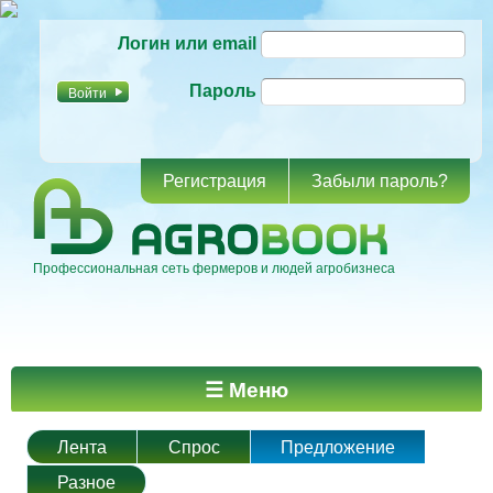
Перейти к
Логин или email
основному
содержанию
Пароль
Регистрация
Забыли пароль?
Профессиональная сеть фермеров и людей агробизнеса
Главное меню
☰ Меню
Лента
Спрос
Предложение
Разное