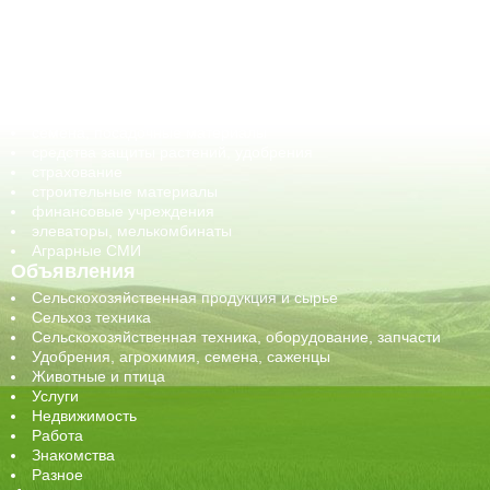
ГСМ, биотопливо
корма, добавки для животных
оборудование для АПК, промышленное, весовое
обучение
сельхозпроизводители / сельхозпредприятия
сельхозтехника, запчасти
семена, посадочные материалы
средства защиты растений, удобрения
страхование
строительные материалы
финансовые учреждения
элеваторы, мелькомбинаты
Аграрные СМИ
Объявления
Сельскохозяйственная продукция и сырье
Сельхоз техника
Сельскохозяйственная техника, оборудование, запчасти
Удобрения, агрохимия, семена, саженцы
Животные и птица
Услуги
Недвижимость
Работа
Знакомства
Разное