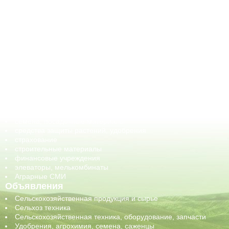
АПК-Каталог
АПК-органы управления
ветеринарные препараты, ветеринарные учреждения
ГСМ, биотопливо
корма, добавки для животных
оборудование для АПК, промышленное, весовое
обучение
сельхозпроизводители / сельхозпредприятия
сельхозтехника, запчасти
семена, посадочные материалы
средства защиты растений, удобрения
страхование
строительные материалы
финансовые учреждения
элеваторы, мелькомбинаты
Аграрные СМИ
Объявления
Сельскохозяйственная продукция и сырье
Сельхоз техника
Сельскохозяйственная техника, оборудование, запчасти
Удобрения, агрохимия, семена, саженцы