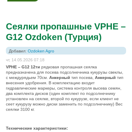
Сеялки пропашные VPHE –
G12 Ozdoken (Турция)
Добавил:
Ozdoken Agro
чт, 14.05.2026 07:18
VPHE
–
G
12 12ти
рядковая пропашная сеялка
предназначена для посева подсолнечника кукурузы свеклы,
с междурядьем 70см.
Анкерный
тип посева,
Анкерный
тип
внесения удобрения. В комплектацию входит
гидравлические маркеры, система контроля высева семян,
два комплекта дисков (один комплект по подсолнечнику
установлен на сеялке, второй по кукурузе, если клиент не
сеет кукурузу можно диски заменить по подсолнечнику) Вес
сеялки 3100 кг.
Технические характеристики: