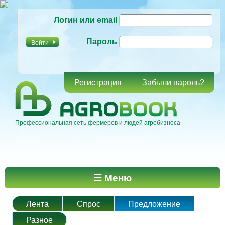
Перейти к
Логин или email
основному
содержанию
Пароль
Регистрация
Забыли пароль?
Профессиональная сеть фермеров и людей агробизнеса
Главное меню
☰ Меню
Лента
Спрос
Предложение
Разное