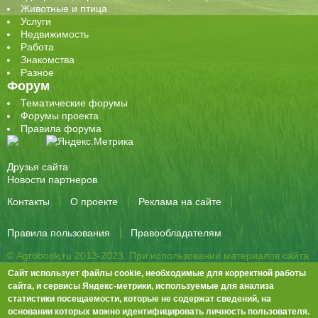
Животные и птица
Услуги
Недвижимость
Работа
Знакомства
Разное
Форум
Тематические форумы
Форумы проекта
Правила форума
Друзья сайта
Новости партнеров
Контакты
О проекте
Реклама на сайте
Правила пользования
Правообладателям
© Agrobook.ru 2013-2023. При использовании материалов сайта
активная ссылка на публикацию обязательна.
Сайт использует файлы cookie, необходимые для корректной работы
344000, Ростов-на-Дону, ул. Города Волос, д.6, 8 этаж, офис 803
сайта, и сервисы Яндекс-метрики, используемые для анализа
статистики посещаемости, которые не содержат сведений, на
Тел./факс: +7 (863) 282-83-13 e-mail:
info@agrobook.ru
основании которых можно идентифицировать личность пользователя.
Возрастная категория сайта: 16+. Объявления на сайте не