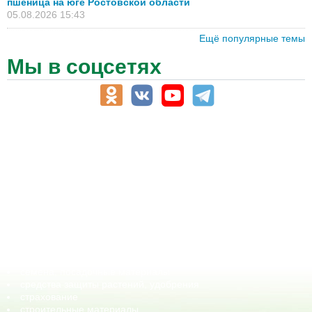
пшеница на юге Ростовской области
05.08.2026 15:43
Ещё популярные темы
Мы в соцсетях
АПК-Каталог
АПК-органы управления
ветеринарные препараты, ветеринарные учреждения
ГСМ, биотопливо
корма, добавки для животных
оборудование для АПК, промышленное, весовое
обучение
сельхозпроизводители / сельхозпредприятия
сельхозтехника, запчасти
семена, посадочные материалы
средства защиты растений, удобрения
страхование
строительные материалы