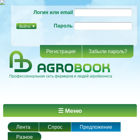
Перейти к
Логин или email
основному
содержанию
Пароль
Регистрация
Забыли пароль?
Профессиональная сеть фермеров и людей агробизнеса
Главное меню
☰ Меню
Лента
Спрос
Предложение
Разное