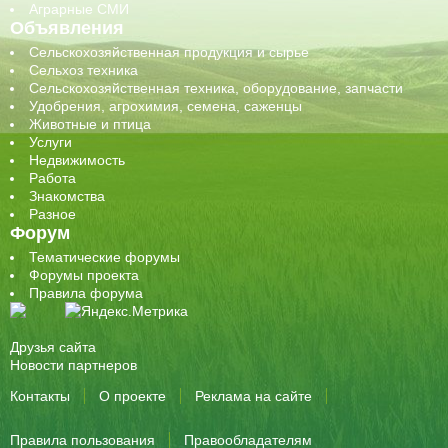
Аграрные СМИ
Объявления
Сельскохозяйственная продукция и сырье
Сельхоз техника
Сельскохозяйственная техника, оборудование, запчасти
Удобрения, агрохимия, семена, саженцы
Животные и птица
Услуги
Недвижимость
Работа
Знакомства
Разное
Форум
Тематические форумы
Форумы проекта
Правила форума
Друзья сайта
Новости партнеров
Контакты
О проекте
Реклама на сайте
Правила пользования
Правообладателям