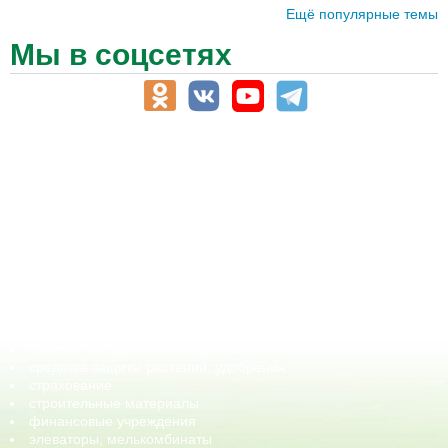
Ещё популярные темы
Мы в соцсетях
АПК-Каталог
АПК-органы управления
ветеринарные препараты, ветеринарные учреждения
ГСМ, биотопливо
корма, добавки для животных
оборудование для АПК, промышленное, весовое
обучение
сельхозпроизводители / сельхозпредприятия
сельхозтехника, запчасти
семена, посадочные материалы
средства защиты растений, удобрения
страхование
строительные материалы
финансовые учреждения
элеваторы, мелькомбинаты