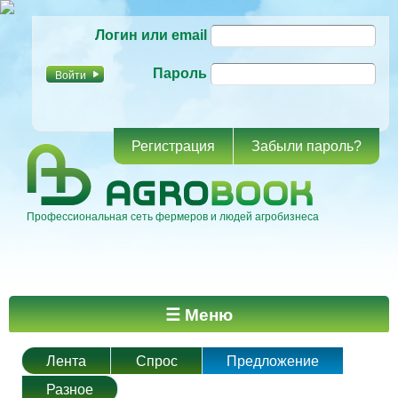
Перейти к
Логин или email
основному
содержанию
Пароль
Регистрация
Забыли пароль?
Профессиональная сеть фермеров и людей агробизнеса
Главное меню
☰ Меню
Лента
Спрос
Предложение
Разное