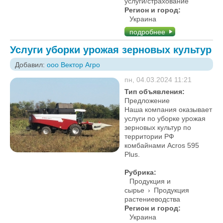
услуги/страхование
Регион и город:
Украина
подробнее
Услуги уборки урожая зерновых культур
Добавил:
ооо Вектор Агро
пн, 04.03.2024 11:21
Тип объявления:
Предложение
Наша компания оказывает
услуги по уборке урожая
зерновых культур по
территории РФ
комбайнами Acros 595
Plus.
Рубрика:
Продукция и
сырье
›
Продукция
растениеводства
Регион и город:
Украина