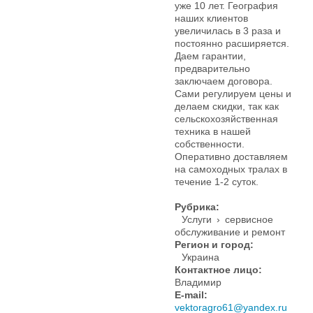
уже 10 лет. География
наших клиентов
увеличилась в 3 раза и
постоянно расширяется.
Даем гарантии,
предварительно
заключаем договора.
Сами регулируем цены и
делаем скидки, так как
сельскохозяйственная
техника в нашей
собственности.
Оперативно доставляем
на самоходных тралах в
течение 1-2 суток.
Рубрика:
Услуги
›
сервисное
обслуживание и ремонт
Регион и город:
Украина
Контактное лицо:
Владимир
E-mail:
vektoragro61@yandex.ru