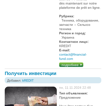
dès maintenant sur notre
plateforme de prêt en ligne.
Рубрика:
Техника, оборудование,
запчасти
›
Сельхоз
техника
Регион и город:
Украина
Контактное лицо:
KREDIT
E-mail:
contact@financial-
fund.com
подробнее
Получить инвестиции
Добавил:
kREDIT
пн, 11.11.2024 22:48
Тип объявления:
Предложение
Vous êtes porteur d'un