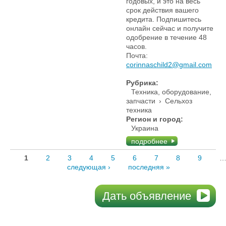
годовых, и это на весь
срок действия вашего
кредита. Подпишитесь
онлайн сейчас и получите
одобрение в течение 48
часов.
Почта:
corinnaschild2@gmail.com
Рубрика:
Техника, оборудование,
запчасти
›
Сельхоз
техника
Регион и город:
Украина
подробнее
1
2
3
4
5
6
7
8
9
следующая ›
последняя »
Дать объявление