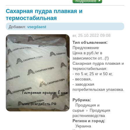
подробнее
Сахарная пудра плавкая и
термостабильная
Добавил:
vsegdaest
вт, 25.10.2022 09:08
Тип объявления:
Предложение
Цена в руб./кг в
зависимости от...(!)
Сахарная пудра плавкая и
термостабильная:
- по 5 кг, 25 кг и 50 кг,
- весовая,
- заводская
потребительская упаковка.
Рубрика:
Продукция и
сырье
›
Продукция
растениеводства
Регион и город:
Украина