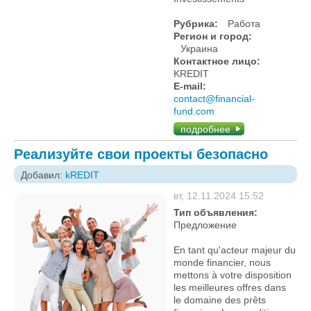
Рубрика:
Работа
Регион и город:
Украина
Контактное лицо:
KREDIT
E-mail:
contact@financial-
fund.com
подробнее
Реализуйте свои проекты безопасно
Добавил:
kREDIT
вт, 12.11.2024 15:52
Тип объявления:
Предложение
En tant qu'acteur majeur du
monde financier, nous
mettons à votre disposition
les meilleures offres dans
le domaine des prêts