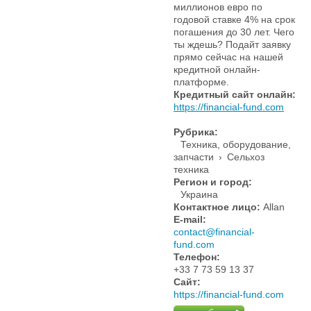
миллионов евро по
годовой ставке 4% на срок
погашения до 30 лет. Чего
ты ждешь? Подайт заявку
прямо сейчас на нашей
кредитной онлайн-
платформе.
Кредитный сайт онлайн:
https://financial-fund.com
Рубрика:
Техника, оборудование,
запчасти
›
Сельхоз
техника
Регион и город:
Украина
Контактное лицо:
Allan
E-mail:
contact@financial-
fund.com
Телефон:
+33 7 73 59 13 37
Сайт:
https://financial-fund.com