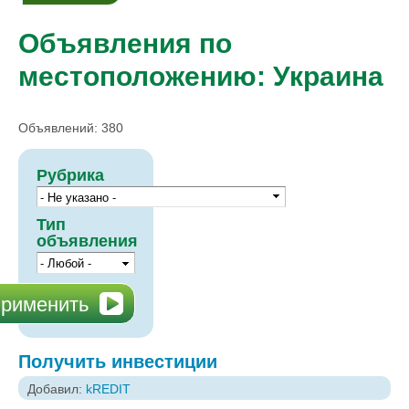
Объявления по
местоположению: Украина
Объявлений: 380
Рубрика
Тип
объявления
Получить инвестиции
Добавил:
kREDIT