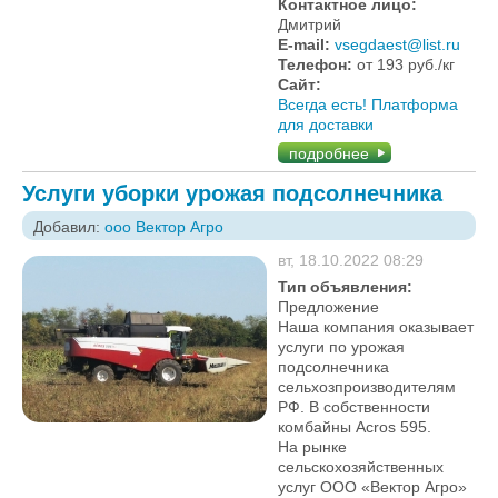
Контактное лицо:
Дмитрий
E-mail:
vsegdaest@list.ru
Телефон:
от 193 руб./кг
Сайт:
Всегда есть! Платформа
для доставки
подробнее
Услуги уборки урожая подсолнечника
Добавил:
ооо Вектор Агро
вт, 18.10.2022 08:29
Тип объявления:
Предложение
Наша компания оказывает
услуги по урожая
подсолнечника
сельхозпроизводителям
РФ. В собственности
комбайны Acros 595.
На рынке
сельскохозяйственных
услуг ООО «Вектор Агро»