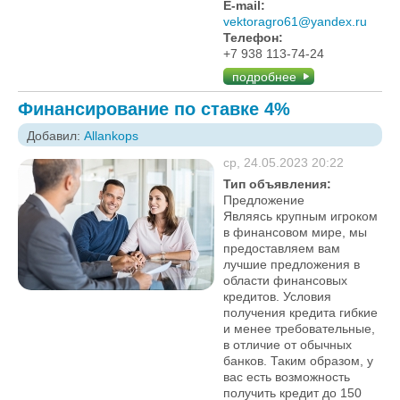
E-mail:
vektoragro61@yandex.ru
Телефон:
+7 938 113-74-24
подробнее
Финансирование по ставке 4%
Добавил:
Allankops
ср, 24.05.2023 20:22
Тип объявления:
Предложение
Являясь крупным игроком
в финансовом мире, мы
предоставляем вам
лучшие предложения в
области финансовых
кредитов. Условия
получения кредита гибкие
и менее требовательные,
в отличие от обычных
банков. Таким образом, у
вас есть возможность
получить кредит до 150