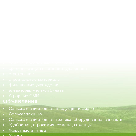
АПК-Каталог
АПК-органы управления
ветеринарные препараты, ветеринарные учреждения
ГСМ, биотопливо
корма, добавки для животных
оборудование для АПК, промышленное, весовое
обучение
сельхозпроизводители / сельхозпредприятия
сельхозтехника, запчасти
семена, посадочные материалы
средства защиты растений, удобрения
страхование
строительные материалы
финансовые учреждения
элеваторы, мелькомбинаты
Аграрные СМИ
Объявления
Сельскохозяйственная продукция и сырье
Сельхоз техника
Сельскохозяйственная техника, оборудование, запчасти
Удобрения, агрохимия, семена, саженцы
Животные и птица
Услуги