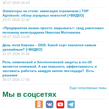
30.07.2026 16:43
Элеваторы на стопе: навигация ограничена | TOP
Agrobook: обзор аграрных новостей [+ВИДЕО]
23.07.2026 22:40
«Предприятие можно просто закрывать»: град уничтожил
половину виноградника Николая Молчанова
28.07.2026 13:08
День поля Кирова – 2026. Какой сорт оказался самым
урожайным? [+ВИДЕО]
31.07.2026 15:46
Роль химической и биологической защиты в no-till
является ключевой. А как повысить эффективность и
заставить работать каждую каплю пестицида? Есть
решение
30.07.2026 17:40
Ещё популярные темы
Мы в соцсетях