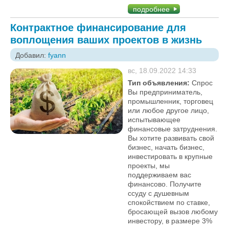
подробнее
Контрактное финансирование для
воплощения ваших проектов в жизнь
Добавил:
fyann
вс, 18.09.2022 14:33
Тип объявления:
Спрос
Вы предприниматель,
промышленник, торговец
или любое другое лицо,
испытывающее
финансовые затруднения.
Вы хотите развивать свой
бизнес, начать бизнес,
инвестировать в крупные
проекты, мы
поддерживаем вас
финансово. Получите
ссуду с душевным
спокойствием по ставке,
бросающей вызов любому
инвестору, в размере 3%