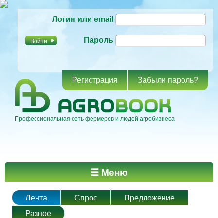
Перейти к
Логин или email
основному
содержанию
Пароль
Регистрация
Забыли пароль?
Профессиональная сеть фермеров и людей агробизнеса
Главное меню
☰ Меню
Лента
Спрос
Предложение
Разное