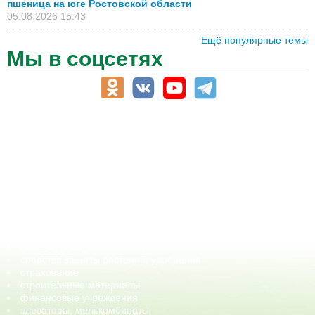
пшеница на юге Ростовской области
05.08.2026 15:43
Ещё популярные темы
Мы в соцсетях
АПК-Каталог
АПК-органы управления
ветеринарные препараты, ветеринарные учреждения
ГСМ, биотопливо
корма, добавки для животных
оборудование для АПК, промышленное, весовое
обучение
сельхозпроизводители / сельхозпредприятия
сельхозтехника, запчасти
семена, посадочные материалы
средства защиты растений, удобрения
страхование
строительные материалы
финансовые учреждения
элеваторы, мелькомбинаты