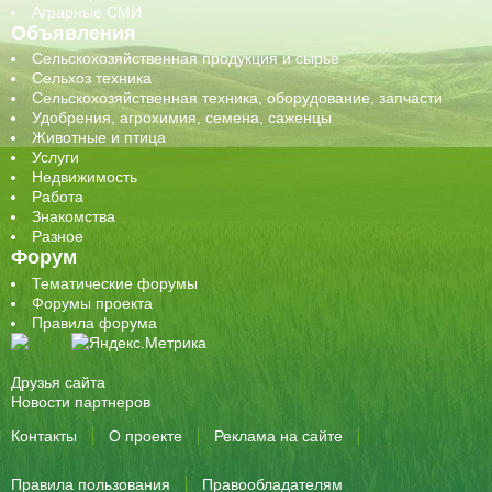
Аграрные СМИ
Объявления
Сельскохозяйственная продукция и сырье
Сельхоз техника
Сельскохозяйственная техника, оборудование, запчасти
Удобрения, агрохимия, семена, саженцы
Животные и птица
Услуги
Недвижимость
Работа
Знакомства
Разное
Форум
Тематические форумы
Форумы проекта
Правила форума
Друзья сайта
Новости партнеров
Контакты
О проекте
Реклама на сайте
Правила пользования
Правообладателям