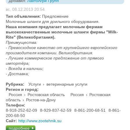
Добавил:
ЛактоАгри Групп
вс, 08.12.2013 20:54
Тип объявления:
Предложение
Молочные шланги для доильного оборудования.
Наша компания предлагает
молочным фермам
высококачественные молочные шланги фирмы "
Milk
-
Rite
" (Великобритания).
Преимущества:
- Превосходное качество от крупнейшего европейского
производителя компании. Великобритания.
- Лучшее коммерческое предложение от прямого
импортёра;
- Всегда в наличии;
- Доставка;
Рубрика:
Услуги
›
ветеринарные услуги
Регион и город:
Россия
›
Ростовская область
Россия
›
Ростовская
область
›
Ростов-на-Дону
Телефон:
8-918-252-62-09
8-929-837-62-59
8-861-200-68-51
8-861-
200-68-50
Сайт:
http://www.zootehnik.su
подробнее