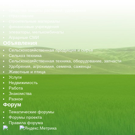
семена, посадочные материалы
средства защиты растений, удобрения
страхование
строительные материалы
финансовые учреждения
элеваторы, мелькомбинаты
Аграрные СМИ
Объявления
Сельскохозяйственная продукция и сырье
Сельхоз техника
Сельскохозяйственная техника, оборудование, запчасти
Удобрения, агрохимия, семена, саженцы
Животные и птица
Услуги
Недвижимость
Работа
Знакомства
Разное
Форум
Тематические форумы
Форумы проекта
Правила форума