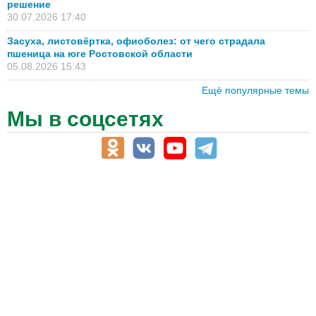
решение
30.07.2026 17:40
Засуха, листовёртка, офиоболез: от чего страдала
пшеница на юге Ростовской области
05.08.2026 15:43
Ещё популярные темы
Мы в соцсетях
АПК-Каталог
АПК-органы управления
ветеринарные препараты, ветеринарные учреждения
ГСМ, биотопливо
корма, добавки для животных
оборудование для АПК, промышленное, весовое
обучение
сельхозпроизводители / сельхозпредприятия
сельхозтехника, запчасти