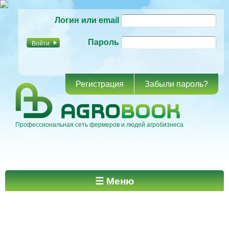
Перейти к
Логин или email
основному
содержанию
Пароль
Регистрация
Забыли пароль?
Профессиональная сеть фермеров и людей агробизнеса
Главное меню
☰ Меню