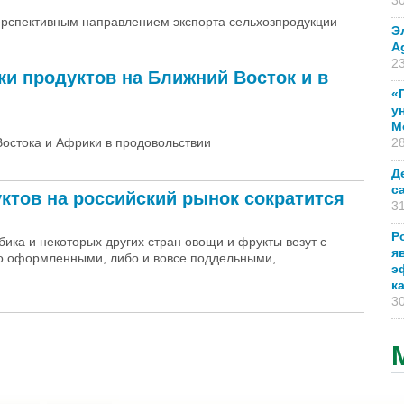
30
ерспективным направлением экспорта сельхозпродукции
Э
A
23
ки продуктов на Ближний Восток и в
«
у
М
Востока и Африки в продовольствии
28
Д
с
ктов на российский рынок сократится
31
Р
ика и некоторых других стран овощи и фрукты везут с
я
о оформленными, либо и вовсе поддельными,
э
к
30