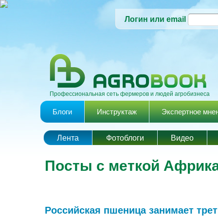
Логин или email
Профессиональная сеть фермеров и людей агробизнеса
Главное меню
Блоги
Инструктаж
Экспертное мне
Лента
Фотоблоги
Видео
Посты с меткой Африк
Российская пшеница занимает тре