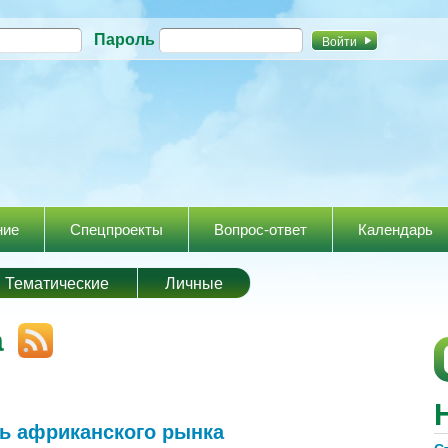
Перейти к
Пароль
основному
содержанию
ние
Спецпроекты
Вопрос-ответ
Календарь
Тематические
Личные
а
ть африканского рынка