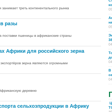
С
к
и занимает треть континентального рынка
05
А
н
 в разы
05
Э
ла поставки пшеницы в африканские страны
3
04
ах Африки для российского зерна
Т
д
04
 экспортёров зерна являются огромными
В
с
04
е Африканскую деревню
Ц
спорта сельхозпродукции в Африку
T