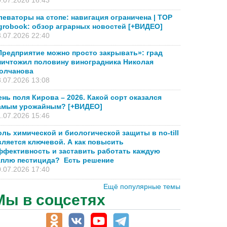
.07.2026 16:43
леваторы на стопе: навигация ограничена | TOP
grobook: обзор аграрных новостей [+ВИДЕО]
.07.2026 22:40
Предприятие можно просто закрывать»: град
ничтожил половину виноградника Николая
олчанова
.07.2026 13:08
ень поля Кирова – 2026. Какой сорт оказался
амым урожайным? [+ВИДЕО]
.07.2026 15:46
оль химической и биологической защиты в no-till
вляется ключевой. А как повысить
ффективность и заставить работать каждую
аплю пестицида? Есть решение
.07.2026 17:40
Ещё популярные темы
Мы в соцсетях