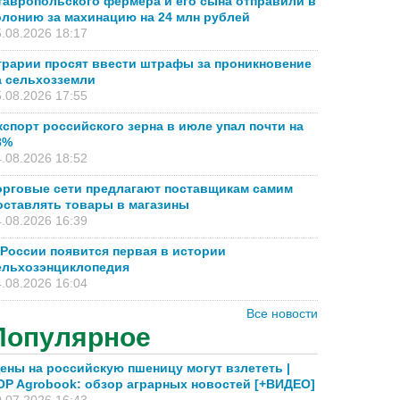
тавропольского фермера и его сына отправили в
олонию за махинацию на 24 млн рублей
.08.2026 18:17
грарии просят ввести штрафы за проникновение
а сельхозземли
.08.2026 17:55
кспорт российского зерна в июле упал почти на
8%
.08.2026 18:52
орговые сети предлагают поставщикам самим
оставлять товары в магазины
.08.2026 16:39
 России появится первая в истории
ельхозэнциклопедия
.08.2026 16:04
Все новости
Популярное
ены на российскую пшеницу могут взлететь |
OP Agrobook: обзор аграрных новостей [+ВИДЕО]