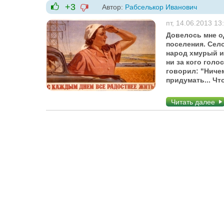
+3
Автор:
Рабселькор Иванович
-1
+1
пт, 14.06.2013 13
Довелось мне о
поселения. Сел
народ хмурый и 
ни за кого голо
говорил: "Ничем
придумать... Ч
Читать далее