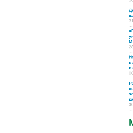
30
Д
с
31
«
у
М
28
И
в
в
06
Р
я
э
к
30