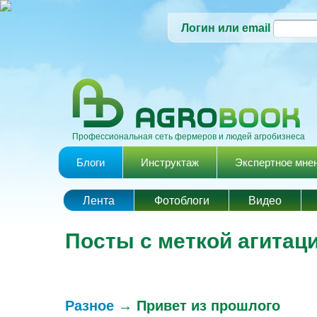
Логин или email
Профессиональная сеть фермеров и людей агробизнеса
Главное меню
Блоги
Инструктаж
Экспертное мне
Лента
Фотоблоги
Видео
Посты с меткой агитац
Разное
→
Привет из прошлого