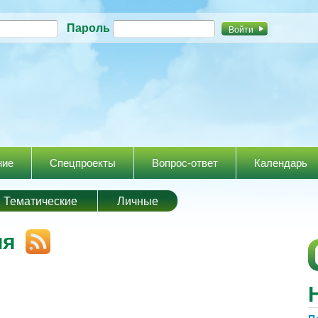
Перейти к
Пароль
основному
содержанию
ние
Спецпроекты
Вопрос-ответ
Календарь
Тематические
Личные
ия