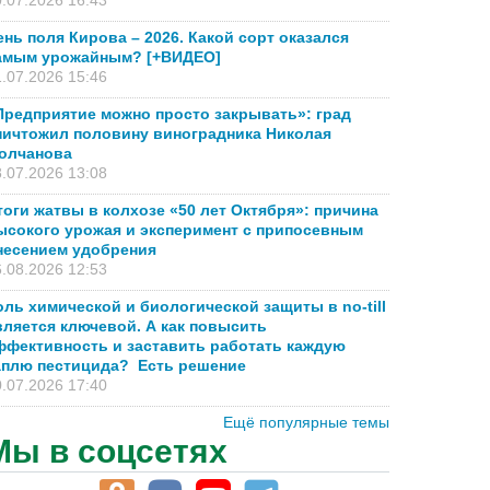
.07.2026 16:43
ень поля Кирова – 2026. Какой сорт оказался
амым урожайным? [+ВИДЕО]
.07.2026 15:46
Предприятие можно просто закрывать»: град
ничтожил половину виноградника Николая
олчанова
.07.2026 13:08
тоги жатвы в колхозе «50 лет Октября»: причина
ысокого урожая и эксперимент с припосевным
несением удобрения
.08.2026 12:53
оль химической и биологической защиты в no-till
вляется ключевой. А как повысить
ффективность и заставить работать каждую
аплю пестицида? Есть решение
.07.2026 17:40
Ещё популярные темы
Мы в соцсетях