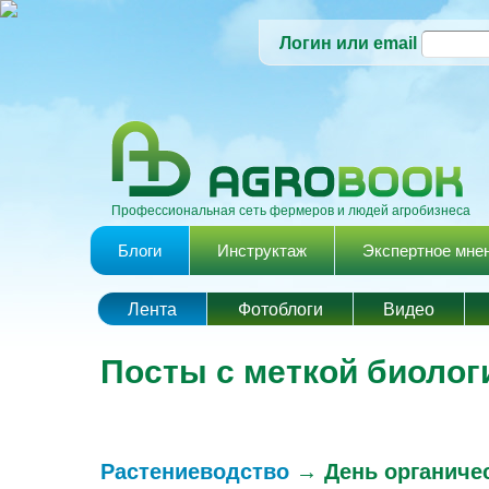
Логин или email
Профессиональная сеть фермеров и людей агробизнеса
Главное меню
Блоги
Инструктаж
Экспертное мне
Лента
Фотоблоги
Видео
Посты с меткой биоло
Растениеводство
→
День органиче