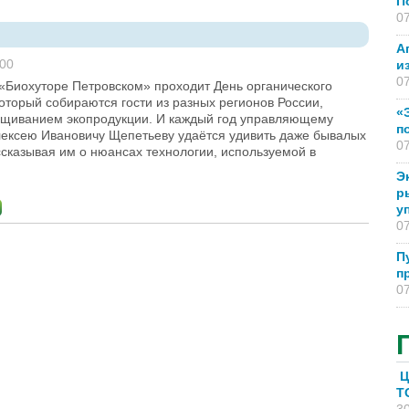
П
07
А
:00
и
07
 «Биохуторе Петровском» проходит День органического
оторый собираются гости из разных регионов России,
«
щиванием экопродукции. И каждый год управляющему
п
ексею Ивановичу Щепетьеву удаётся удивить даже бывалых
07
ссказывая им о нюансах технологии, используемой в
Э
р
у
07
П
п
07
Ц
T