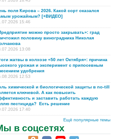
.07.2026 16:43
ень поля Кирова – 2026. Какой сорт оказался
амым урожайным? [+ВИДЕО]
.07.2026 15:46
Предприятие можно просто закрывать»: град
ничтожил половину виноградника Николая
олчанова
.07.2026 13:08
тоги жатвы в колхозе «50 лет Октября»: причина
ысокого урожая и эксперимент с припосевным
несением удобрения
.08.2026 12:53
оль химической и биологической защиты в no-till
вляется ключевой. А как повысить
ффективность и заставить работать каждую
аплю пестицида? Есть решение
.07.2026 17:40
Ещё популярные темы
Мы в соцсетях