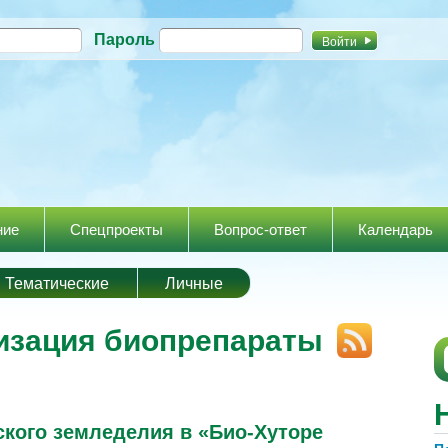
Перейти к
Пароль
основному
содержанию
ние
Спецпроекты
Вопрос-ответ
Календарь
Тематические
Личные
гизация биопрепараты
ского земледелия в «Био-Хуторе