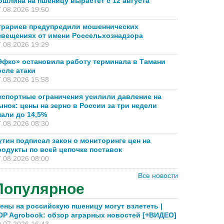
ошлина на пшеницу вырастет с 12 августа
.08.2026 19:50
грариев предупредили мошеннических
звещениях от имени Россельхознадзора
.08.2026 19:29
Эфко» остановила работу терминала в Тамани
осле атаки
.08.2026 15:58
кспортные ограничения усилили давление на
ынок: цены на зерно в России за три недели
пали до 14,5%
.08.2026 08:30
утин подписал закон о мониторинге цен на
родукты по всей цепочке поставок
.08.2026 08:00
Все новости
Популярное
ены на российскую пшеницу могут взлететь |
OP Agrobook: обзор аграрных новостей [+ВИДЕО]