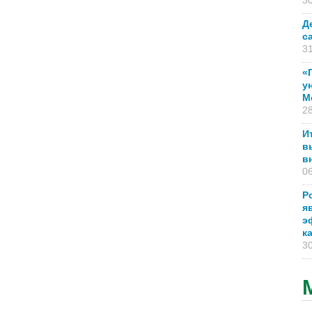
30
Д
с
31
«
у
М
28
И
в
в
06
Р
я
э
к
30