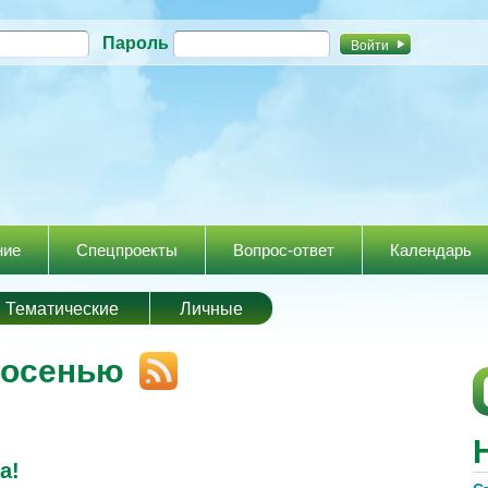
Перейти к
Пароль
основному
содержанию
ние
Спецпроекты
Вопрос-ответ
Календарь
Тематические
Личные
 осенью
а!