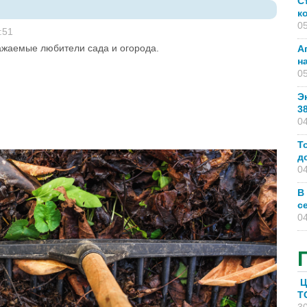
С
к
05
:51
ажаемые любители сада и огорода.
А
н
05
Э
3
04
Т
д
04
В
с
04
Ц
T