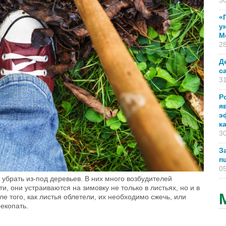
30
«
у
М
28
Д
с
31
Р
я
э
к
30
З
п
05
 убрать из-под деревьев. В них много возбудителей
и, они устраиваются на зимовку не только в листьях, но и в
е того, как листья облетели, их необходимо сжечь, или
рекопать.