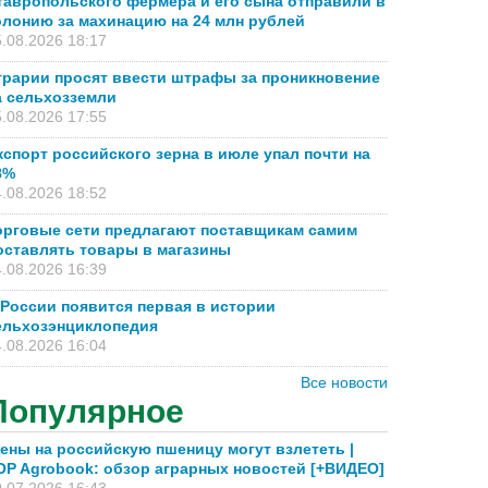
тавропольского фермера и его сына отправили в
олонию за махинацию на 24 млн рублей
.08.2026 18:17
грарии просят ввести штрафы за проникновение
а сельхозземли
.08.2026 17:55
кспорт российского зерна в июле упал почти на
8%
.08.2026 18:52
орговые сети предлагают поставщикам самим
оставлять товары в магазины
.08.2026 16:39
 России появится первая в истории
ельхозэнциклопедия
.08.2026 16:04
Все новости
Популярное
ены на российскую пшеницу могут взлететь |
OP Agrobook: обзор аграрных новостей [+ВИДЕО]