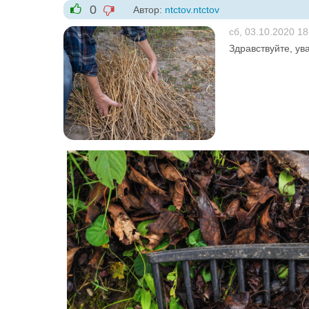
0
Автор:
ntctov.ntctov
-1
+1
сб, 03.10.2020 18
Здравствуйте, ув