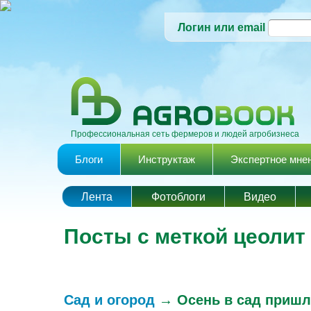
Логин или email
Профессиональная сеть фермеров и людей агробизнеса
Главное меню
Блоги
Инструктаж
Экспертное мне
Лента
Фотоблоги
Видео
Посты с меткой цеолит
Сад и огород
→
Осень в сад пришл