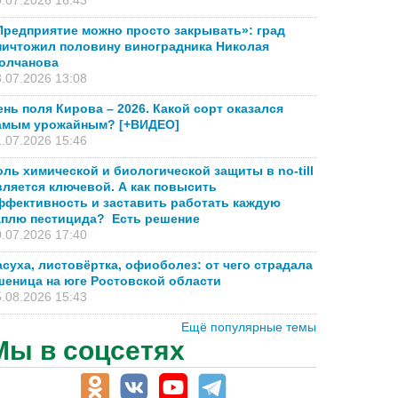
.07.2026 16:43
Предприятие можно просто закрывать»: град
ничтожил половину виноградника Николая
олчанова
.07.2026 13:08
ень поля Кирова – 2026. Какой сорт оказался
амым урожайным? [+ВИДЕО]
.07.2026 15:46
оль химической и биологической защиты в no-till
вляется ключевой. А как повысить
ффективность и заставить работать каждую
аплю пестицида? Есть решение
.07.2026 17:40
асуха, листовёртка, офиоболез: от чего страдала
шеница на юге Ростовской области
.08.2026 15:43
Ещё популярные темы
Мы в соцсетях