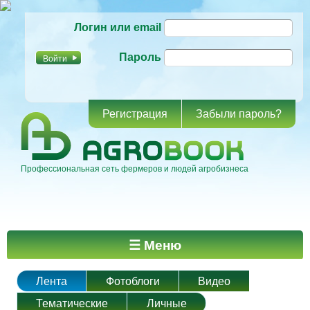
Перейти к
Логин или email
основному
содержанию
Пароль
Регистрация
Забыли пароль?
Профессиональная сеть фермеров и людей агробизнеса
Главное меню
☰ Меню
Лента
Фотоблоги
Видео
Тематические
Личные