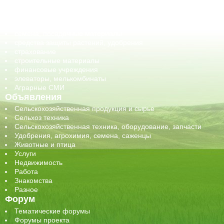
обучение
сельхозпроизводители / сельхозпредприятия
сельхозтехника, запчасти
семена, посадочные материалы
средства защиты растений, удобрения
страхование
строительные материалы
финансовые учреждения
элеваторы, мелькомбинаты
Аграрные СМИ
Объявления
Сельскохозяйственная продукция и сырье
Сельхоз техника
Сельскохозяйственная техника, оборудование, запчасти
Удобрения, агрохимия, семена, саженцы
Животные и птица
Услуги
Недвижимость
Работа
Знакомства
Разное
Форум
Тематические форумы
Форумы проекта