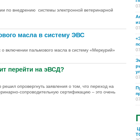
П
07
ссии по внедрению системы электронной ветеринарной
А
и
07
вого масла в систему ЭВС
«
п
07
 о включении пальмового масла в систему «Меркурий»
Э
р
ит перейти на эВСД?
у
07
 решил опровергнуть заявления о том, что переход на
П
еринарно-сопроводительную сертификацию – это очень
п
07
Ц
T