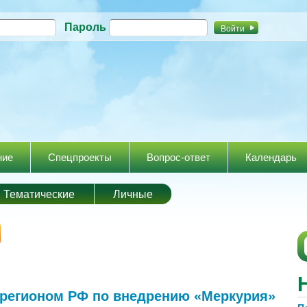
Перейти к
Пароль
основному
содержанию
ние
Спецпроекты
Вопрос-ответ
Календарь
Тематические
Личные
 регионом РФ по внедрению «Меркурия»