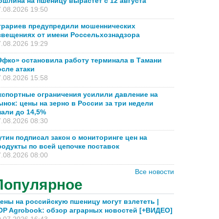
ошлина на пшеницу вырастет с 12 августа
.08.2026 19:50
грариев предупредили мошеннических
звещениях от имени Россельхознадзора
.08.2026 19:29
Эфко» остановила работу терминала в Тамани
осле атаки
.08.2026 15:58
кспортные ограничения усилили давление на
ынок: цены на зерно в России за три недели
пали до 14,5%
.08.2026 08:30
утин подписал закон о мониторинге цен на
родукты по всей цепочке поставок
.08.2026 08:00
Все новости
Популярное
ены на российскую пшеницу могут взлететь |
OP Agrobook: обзор аграрных новостей [+ВИДЕО]