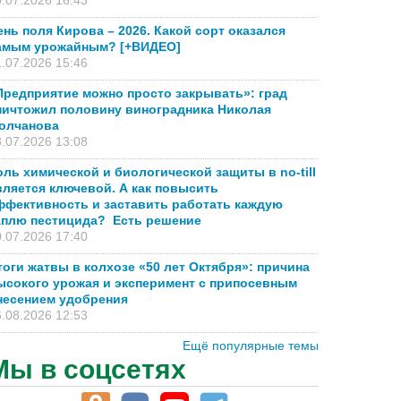
.07.2026 16:43
ень поля Кирова – 2026. Какой сорт оказался
амым урожайным? [+ВИДЕО]
.07.2026 15:46
Предприятие можно просто закрывать»: град
ничтожил половину виноградника Николая
олчанова
.07.2026 13:08
оль химической и биологической защиты в no-till
вляется ключевой. А как повысить
ффективность и заставить работать каждую
аплю пестицида? Есть решение
.07.2026 17:40
тоги жатвы в колхозе «50 лет Октября»: причина
ысокого урожая и эксперимент с припосевным
несением удобрения
.08.2026 12:53
Ещё популярные темы
Мы в соцсетях