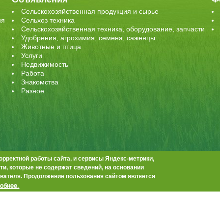
Сельскохозяйственная продукция и сырье
ия
Сельхоз техника
Сельскохозяйственная техника, оборудование, запчасти
Удобрения, агрохимия, семена, саженцы
Животные и птица
Услуги
Недвижимость
Работа
Знакомства
Разное
орректной работы сайта, и сервисы Яндекс-метрики,
и, которые не содержат сведений, на основании
ила пользования
Правообладателям
вателя. Продолжение пользования сайтом является
ов сайта активная ссылка на публикацию обязательна.
обнее.
, офис 803
те не премодерируются.
Положение о защите персональных данных