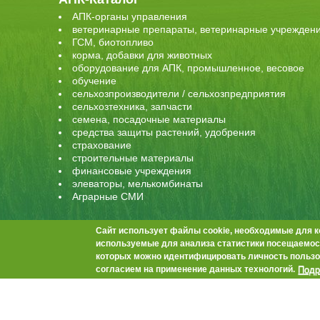
АПК-органы управления
ветеринарные препараты, ветеринарные учрежден
ГСМ, биотопливо
корма, добавки для животных
оборудование для АПК, промышленное, весовое
обучение
сельхозпроизводители / сельхозпредприятия
сельхозтехника, запчасти
семена, посадочные материалы
средства защиты растений, удобрения
страхование
строительные материалы
финансовые учреждения
элеваторы, мелькомбинаты
Аграрные СМИ
Сайт использует файлы cookie, необходимые для к
используемые для анализа статистики посещаемост
Контакты
О проекте
Реклама на сайте
Прав
которых можно идентифицировать личность пользо
© Agrobook.ru 2013-2023. При использовании материал
Подр
согласием на применение данных технологий.
344000, Ростов-на-Дону, ул. Города Волос, д.6, 8 этаж
Тел./факс: +7 (863) 282-83-13 e-mail:
info@agrobook.ru
Возрастная категория сайта: 16+. Объявления на сай