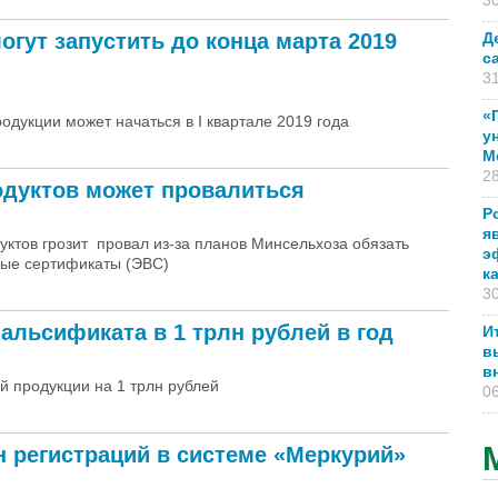
30
гут запустить до конца марта 2019
Д
с
31
«
одукции может начаться в I квартале 2019 года
у
М
28
дуктов может провалиться
Р
я
ктов грозит провал из-за планов Минсельхоза обязать
э
ные сертификаты (ЭВС)
к
30
льсификата в 1 трлн рублей в год
И
в
в
 продукции на 1 трлн рублей
06
 регистраций в системе «Меркурий»