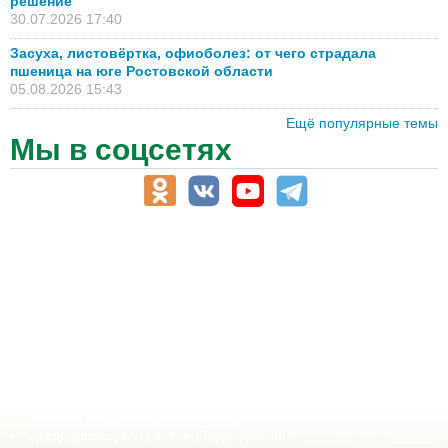
решение
30.07.2026 17:40
Засуха, листовёртка, офиоболез: от чего страдала
пшеница на юге Ростовской области
05.08.2026 15:43
Ещё популярные темы
Мы в соцсетях
АПК-Каталог
АПК-органы управления
ветеринарные препараты, ветеринарные учреждения
ГСМ, биотопливо
корма, добавки для животных
оборудование для АПК, промышленное, весовое
обучение
сельхозпроизводители / сельхозпредприятия
сельхозтехника, запчасти
семена, посадочные материалы
средства защиты растений, удобрения