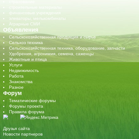
страхование
строительные материалы
финансовые учреждения
элеваторы, мелькомбинаты
Аграрные СМИ
Объявления
Сельскохозяйственная продукция и сырье
Сельхоз техника
Сельскохозяйственная техника, оборудование, запчасти
Удобрения, агрохимия, семена, саженцы
Животные и птица
Услуги
Недвижимость
Работа
Знакомства
Разное
Форум
Тематические форумы
Форумы проекта
Правила форума
Друзья сайта
Новости партнеров