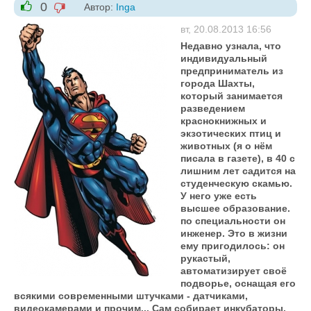
0
Автор:
Inga
-1
+1
вт, 20.08.2013 16:56
Недавно узнала, что
индивидуальный
предприниматель из
города Шахты,
который занимается
разведением
краснокнижных и
экзотических птиц и
животных (я о нём
писала в газете), в 40 с
лишним лет садится на
студенческую скамью.
У него уже есть
высшее образование.
по специальности он
инженер. Это в жизни
ему пригодилось: он
рукастый,
автоматизирует своё
подворье, оснащая его
всякими современными штучками - датчиками,
видеокамерами и прочим... Сам собирает инкубаторы.