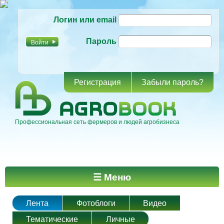
Перейти к
Логин или email
основному
содержанию
Пароль
Регистрация
Забыли пароль?
Профессиональная сеть фермеров и людей агробизнеса
Главное меню
☰ Меню
Лента
Фотоблоги
Видео
Тематические
Личные