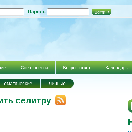
Перейти к
Пароль
основному
содержанию
ние
Спецпроекты
Вопрос-ответ
Календарь
Тематические
Личные
ить селитру