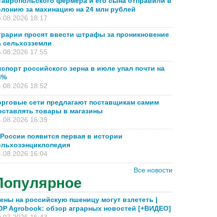
тавропольского фермера и его сына отправили в
олонию за махинацию на 24 млн рублей
.08.2026 18:17
грарии просят ввести штрафы за проникновение
а сельхозземли
.08.2026 17:55
кспорт российского зерна в июле упал почти на
8%
.08.2026 18:52
орговые сети предлагают поставщикам самим
оставлять товары в магазины
.08.2026 16:39
 России появится первая в истории
ельхозэнциклопедия
.08.2026 16:04
Все новости
Популярное
ены на российскую пшеницу могут взлететь |
OP Agrobook: обзор аграрных новостей [+ВИДЕО]