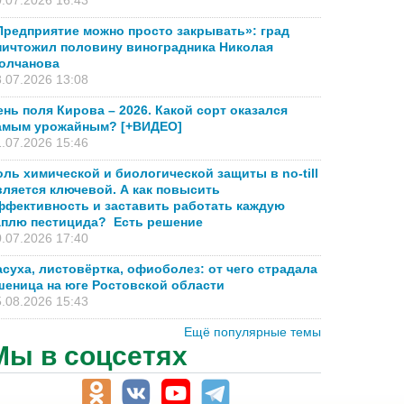
.07.2026 16:43
Предприятие можно просто закрывать»: град
ничтожил половину виноградника Николая
олчанова
.07.2026 13:08
ень поля Кирова – 2026. Какой сорт оказался
амым урожайным? [+ВИДЕО]
.07.2026 15:46
оль химической и биологической защиты в no-till
вляется ключевой. А как повысить
ффективность и заставить работать каждую
аплю пестицида? Есть решение
.07.2026 17:40
асуха, листовёртка, офиоболез: от чего страдала
шеница на юге Ростовской области
.08.2026 15:43
Ещё популярные темы
Мы в соцсетях