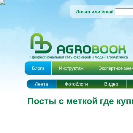
Логин или email
Профессиональная сеть фермеров и людей агробизнеса
Главное меню
Блоги
Инструктаж
Экспертное мне
Лента
Фотоблоги
Видео
Посты с меткой где куп