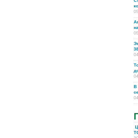
С
к
05
А
н
05
Э
3
04
Т
д
04
В
с
04
Ц
T