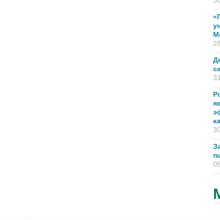
30
«
у
М
28
Д
с
31
Р
я
э
к
30
З
п
05