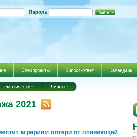
Перейти к
Пароль
основному
содержанию
ние
Спецпроекты
Вопрос-ответ
Календарь
Тематические
Личные
ржа 2021
местит аграриям потери от плавающей