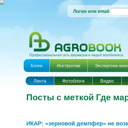
Логин или email
Профессиональная сеть фермеров и людей агробизнеса
Главное меню
Блоги
Инструктаж
Экспертное мне
Лента
Фотоблоги
Видео
Посты с меткой Где ма
ИКАР: «зерновой демпфер» не воз