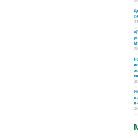
30
Д
с
31
«
у
М
28
Р
я
э
к
30
И
в
в
06