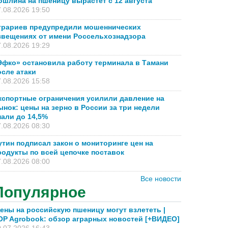
ошлина на пшеницу вырастет с 12 августа
.08.2026 19:50
грариев предупредили мошеннических
звещениях от имени Россельхознадзора
.08.2026 19:29
Эфко» остановила работу терминала в Тамани
осле атаки
.08.2026 15:58
кспортные ограничения усилили давление на
ынок: цены на зерно в России за три недели
пали до 14,5%
.08.2026 08:30
утин подписал закон о мониторинге цен на
родукты по всей цепочке поставок
.08.2026 08:00
Все новости
Популярное
ены на российскую пшеницу могут взлететь |
OP Agrobook: обзор аграрных новостей [+ВИДЕО]