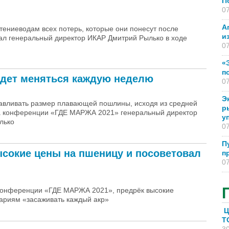
П
07
А
ениеводам всех потерь, которые они понесут после
и
ал генеральный директор ИКАР Дмитрий Рылько в ходе
07
«
п
удет меняться каждую неделю
07
Э
навливать размер плавающей пошлины, исходя из средней
р
а конференции «ГДЕ МАРЖА 2021» генеральный директор
у
лько
07
П
ысокие цены на пшеницу и посоветовал
п
07
 конференции «ГДЕ МАРЖА 2021», предрёк высокие
рариям «засаживать каждый акр»
Ц
T