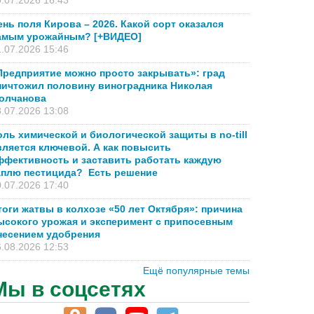
.07.2026 16:43
ень поля Кирова – 2026. Какой сорт оказался
амым урожайным? [+ВИДЕО]
.07.2026 15:46
Предприятие можно просто закрывать»: град
ничтожил половину виноградника Николая
олчанова
.07.2026 13:08
оль химической и биологической защиты в no-till
вляется ключевой. А как повысить
ффективность и заставить работать каждую
аплю пестицида? Есть решение
.07.2026 17:40
тоги жатвы в колхозе «50 лет Октября»: причина
ысокого урожая и эксперимент с припосевным
несением удобрения
.08.2026 12:53
Ещё популярные темы
Мы в соцсетях