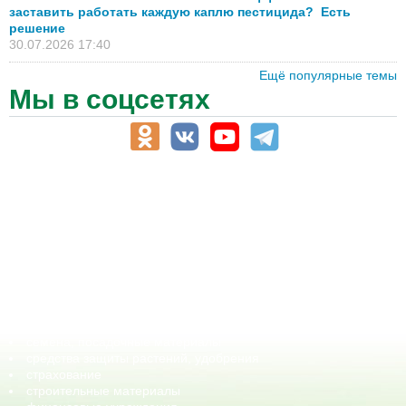
заставить работать каждую каплю пестицида? Есть
решение
30.07.2026 17:40
Ещё популярные темы
Мы в соцсетях
АПК-Каталог
АПК-органы управления
ветеринарные препараты, ветеринарные учреждения
ГСМ, биотопливо
корма, добавки для животных
оборудование для АПК, промышленное, весовое
обучение
сельхозпроизводители / сельхозпредприятия
сельхозтехника, запчасти
семена, посадочные материалы
средства защиты растений, удобрения
страхование
строительные материалы