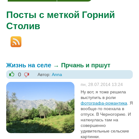
Посты с меткой Горний
Столив
Жизнь на селе
→
Прчань и пршут
0
Автор:
Anna
-1
+1
пн, 28.07.2014 13:24
Ну вот, я тоже решила
выступить в роли
фотографа-романтика
. Я
вообще-то поехала в
отпуск. В Черногорию. И
наткнулась там на
совершенно
удивительные сельские
картинки.