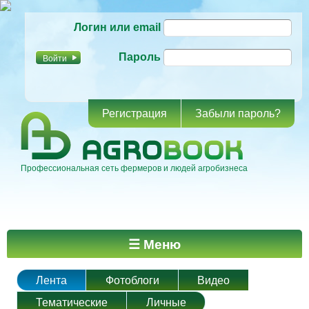
Перейти к
Логин или email
основному
содержанию
Пароль
Регистрация
Забыли пароль?
Профессиональная сеть фермеров и людей агробизнеса
Главное меню
☰ Меню
Лента
Фотоблоги
Видео
Тематические
Личные