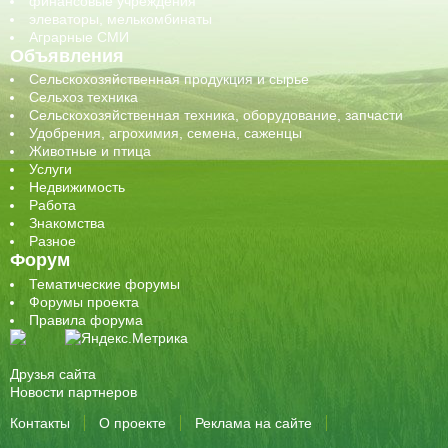
финансовые учреждения
элеваторы, мелькомбинаты
Аграрные СМИ
Объявления
Сельскохозяйственная продукция и сырье
Сельхоз техника
Сельскохозяйственная техника, оборудование, запчасти
Удобрения, агрохимия, семена, саженцы
Животные и птица
Услуги
Недвижимость
Работа
Знакомства
Разное
Форум
Тематические форумы
Форумы проекта
Правила форума
Друзья сайта
Новости партнеров
Контакты
О проекте
Реклама на сайте