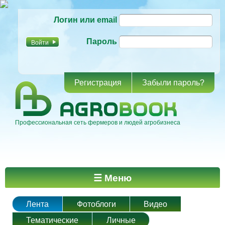
Перейти к
Логин или email
основному
содержанию
Пароль
Регистрация
Забыли пароль?
Профессиональная сеть фермеров и людей агробизнеса
Главное меню
☰ Меню
Лента
Фотоблоги
Видео
Тематические
Личные