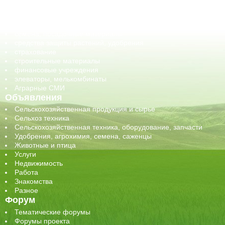
обучение
сельхозпроизводители / сельхозпредприятия
сельхозтехника, запчасти
семена, посадочные материалы
средства защиты растений, удобрения
страхование
строительные материалы
финансовые учреждения
элеваторы, мелькомбинаты
Аграрные СМИ
Объявления
Сельскохозяйственная продукция и сырье
Сельхоз техника
Сельскохозяйственная техника, оборудование, запчасти
Удобрения, агрохимия, семена, саженцы
Животные и птица
Услуги
Недвижимость
Работа
Знакомства
Разное
Форум
Тематические форумы
Форумы проекта